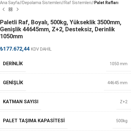
Ana Sayfa
/
Depolama Sistemleri
/
Raf Sistemleri
/
Palet Rafları
Paletli Raf, Boyalı, 500kg, Yükseklik 3500mm,
Genişlik 44645mm, Z+2, Desteksiz, Derinlik
1050mm
₺
177.672,44
KDV DAHİL
DERINLIK
1050 mm
GENIŞLIK
44645 mm
KATMAN SAYISI
Z+2
PALET TAŞIMA KAPASITESI
500kg