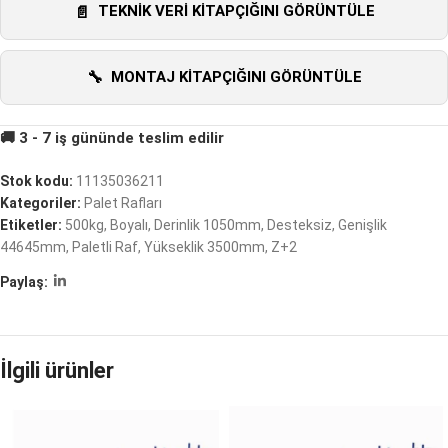
TEKNIK VERI KITAPÇIĞINI GÖRÜNTÜLE
MONTAJ KITAPÇIĞINI GÖRÜNTÜLE
Stok kodu:
11135036211
Kategoriler:
Palet Rafları
Etiketler:
500kg
,
Boyalı
,
Derinlik 1050mm
,
Desteksiz
,
Genişlik
44645mm
,
Paletli Raf
,
Yükseklik 3500mm
,
Z+2
Paylaş:
İlgili ürünler