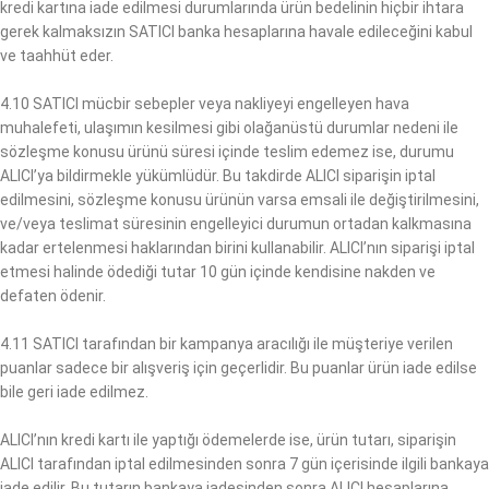
kredi kartına iade edilmesi durumlarında ürün bedelinin hiçbir ihtara
gerek kalmaksızın SATICI banka hesaplarına havale edileceğini kabul
ve taahhüt eder.
4.10 SATICI mücbir sebepler veya nakliyeyi engelleyen hava
muhalefeti, ulaşımın kesilmesi gibi olağanüstü durumlar nedeni ile
sözleşme konusu ürünü süresi içinde teslim edemez ise, durumu
ALICI’ya bildirmekle yükümlüdür. Bu takdirde ALICI siparişin iptal
edilmesini, sözleşme konusu ürünün varsa emsali ile değiştirilmesini,
ve/veya teslimat süresinin engelleyici durumun ortadan kalkmasına
kadar ertelenmesi haklarından birini kullanabilir. ALICI’nın siparişi iptal
etmesi halinde ödediği tutar 10 gün içinde kendisine nakden ve
defaten ödenir.
4.11 SATICI tarafından bir kampanya aracılığı ile müşteriye verilen
puanlar sadece bir alışveriş için geçerlidir. Bu puanlar ürün iade edilse
bile geri iade edilmez.
ALICI’nın kredi kartı ile yaptığı ödemelerde ise, ürün tutarı, siparişin
ALICI tarafından iptal edilmesinden sonra 7 gün içerisinde ilgili bankaya
iade edilir. Bu tutarın bankaya iadesinden sonra ALICI hesaplarına