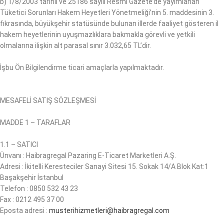
b) 1/8/2003 tarihli ve 25186 sayılı Resmî Gazete’de yayımlanan
Tüketici Sorunları Hakem Heyetleri Yönetmeliği’nin 5. maddesinin 3.
fıkrasında, büyükşehir statüsünde bulunan illerde faaliyet gösteren il
hakem heyetlerinin uyuşmazlıklara bakmakla görevli ve yetkili
olmalarına ilişkin alt parasal sınır 3.032,65 TL’dir.
İşbu Ön Bilgilendirme ticari amaçlarla yapılmaktadır.
MESAFELİ SATIŞ SÖZLEŞMESİ
MADDE 1 – TARAFLAR
1.1 – SATICI
Ünvanı : Haibragregal Pazaring E-Ticaret Marketleri A.Ş.
Adresi : İkitelli Keresteciler Sanayi Sitesi 15. Sokak 14/A Blok Kat:1
Başakşehir İstanbul
Telefon : 0850 532 43 23
Fax : 0212 495 37 00
Eposta adresi :
musterihizmetleri@haibragregal.com