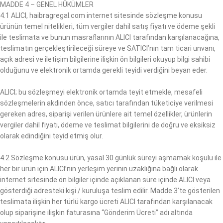
MADDE 4 – GENEL HÜKÜMLER
4.1 ALICI, haibragregal.com internet sitesinde sözleşme konusu
ürünün temel nitelikleri, tüm vergiler dahil satış fiyatı ve ödeme şekli
ile teslimata ve bunun masraflarının ALICI tarafından karşılanacağına,
teslimatın gerçekleştirileceği süreye ve SATICI’nın tam ticari unvanı,
açık adresi ve iletişim bilgilerine ilişkin ön bilgileri okuyup bilgi sahibi
olduğunu ve elektronik ortamda gerekli teyidi verdiğini beyan eder.
ALICI; bu sözleşmeyi elektronik ortamda teyit etmekle, mesafeli
sözleşmelerin akdinden önce, satıcı tarafından tüketiciye verilmesi
gereken adres, siparişi verilen ürünlere ait temel özellikler, ürünlerin
vergiler dahil fiyatı, ödeme ve teslimat bilgilerini de doğru ve eksiksiz
olarak edindiğini teyid etmiş olur.
4.2 Sözleşme konusu ürün, yasal 30 günlük süreyi aşmamak koşulu ile
her bir ürün için ALICI’nın yerleşim yerinin uzaklığına bağlı olarak
internet sitesinde ön bilgiler içinde açıklanan süre içinde ALICI veya
gösterdiği adresteki kişi / kuruluşa teslim edilir. Madde 3’te gösterilen
teslimata ilişkin her türlü kargo ücreti ALICI tarafından karşılanacak
olup siparişine ilişkin faturasına “Gönderim Ücreti” adı altında