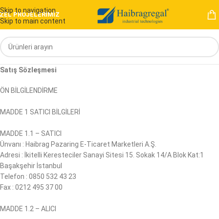
Skip to navigation
ZEL PROJELERİMİZ
Skip to main content
Satış Sözleşmesi
ÖN BİLGİLENDİRME
MADDE 1 SATICI BİLGİLERİ
MADDE 1.1 – SATICI
Ünvanı : Haibrag Pazaring E-Ticaret Marketleri A.Ş.
Adresi : İkitelli Keresteciler Sanayi Sitesi 15. Sokak 14/A Blok Kat:1
Başakşehir İstanbul
Telefon : 0850 532 43 23
Fax : 0212 495 37 00
MADDE 1.2 – ALICI