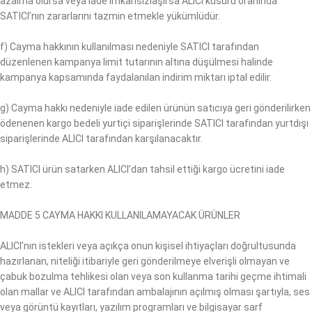
azalma olursa veya iade imkânsızlaşırsa ALICI kusuru oranında
SATICI’nın zararlarını tazmin etmekle yükümlüdür.
f) Cayma hakkının kullanılması nedeniyle SATICI tarafından
düzenlenen kampanya limit tutarının altına düşülmesi halinde
kampanya kapsamında faydalanılan indirim miktarı iptal edilir.
g) Cayma hakkı nedeniyle iade edilen ürünün satıcıya geri gönderilirken
ödenenen kargo bedeli yurtiçi siparişlerinde SATICI tarafından yurtdışı
siparişlerinde ALICI tarafından karşılanacaktır.
h) SATICI ürün satarken ALICI’dan tahsil ettiği kargo ücretini iade
etmez.
MADDE 5 CAYMA HAKKI KULLANILAMAYACAK ÜRÜNLER
ALICI’nın istekleri veya açıkça onun kişisel ihtiyaçları doğrultusunda
hazırlanan, niteliği itibariyle geri gönderilmeye elverişli olmayan ve
çabuk bozulma tehlikesi olan veya son kullanma tarihi geçme ihtimali
olan mallar ve ALICI tarafından ambalajının açılmış olması şartıyla, ses
veya görüntü kayıtları, yazılım programları ve bilgisayar sarf