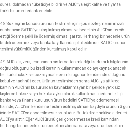
süresi dolmadan tüketiciye bildirir ve ALICI’ya eşit kalite ve fiyatta
farklı bir ürün tedarik edebilir.
4.8 Sözleşme konusu ürünün teslimatı için işbu sözleşmenin imzalı
nüshasının SATICI’ya ulaştırılmış olması ve bedelinin ALICI’nın tercih
ettiği ödeme şekli ile ödenmiş olması şarttır. Herhangi bir nedenle ürün
bedeli ödenmez veya banka kayıtlarında iptal edilir ise, SATICI ürünün
teslimi yükümlülüğünden kurtulmuş kabul edilir.
4.9 ALICI alışveriş esnasında sisteme tanımladığı kredi kartı bilgilerinin
doğru olduğunu, bu kredi kartının kullanımından dolayı kaynaklanacak
her türlü hukuki ve cezai yasal sorumluluğunun kendisinde olduğunu
kabul ve taahhüt eder. Ürünün tesliminden sonra ALICI’ya ait kredi
kartının ALICI’nın kusurundan kaynaklanmayan bir şekilde yetkisiz
kişilerce haksız veya hukuka aykırı olarak kullanılması nedeni ile ilgili
banka veya finans kuruluşun ürün bedelini SATICI’ya ödememesi
halinde, ALICI’nın kendisine teslim edilmiş olması kaydıyla ürünün 3 gün
içinde SATICI’ya gönderilmesi zorunludur. Bu takdirde nakliye giderleri
ALICI’ya aittir. Eğer ALICI ürünü geri göndermezse kredi kartından
herhangi bir nedenle ürün bedelinin alınmaması veya ürün bedelinin