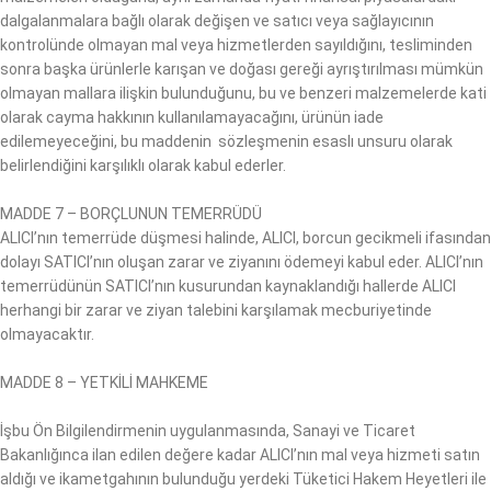
dalgalanmalara bağlı olarak değişen ve satıcı veya sağlayıcının
kontrolünde olmayan mal veya hizmetlerden sayıldığını, tesliminden
sonra başka ürünlerle karışan ve doğası gereği ayrıştırılması mümkün
olmayan mallara ilişkin bulunduğunu, bu ve benzeri malzemelerde kati
olarak cayma hakkının kullanılamayacağını, ürünün iade
edilemeyeceğini, bu maddenin sözleşmenin esaslı unsuru olarak
belirlendiğini karşılıklı olarak kabul ederler.
MADDE 7 – BORÇLUNUN TEMERRÜDÜ
ALICI’nın temerrüde düşmesi halinde, ALICI, borcun gecikmeli ifasından
dolayı SATICI’nın oluşan zarar ve ziyanını ödemeyi kabul eder. ALICI’nın
temerrüdünün SATICI’nın kusurundan kaynaklandığı hallerde ALICI
herhangi bir zarar ve ziyan talebini karşılamak mecburiyetinde
olmayacaktır.
MADDE 8 – YETKİLİ MAHKEME
İşbu Ön Bilgilendirmenin uygulanmasında, Sanayi ve Ticaret
Bakanlığınca ilan edilen değere kadar ALICI’nın mal veya hizmeti satın
aldığı ve ikametgahının bulunduğu yerdeki Tüketici Hakem Heyetleri ile