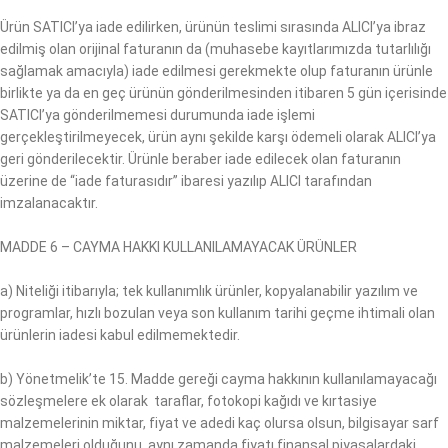
Ürün SATICI’ya iade edilirken, ürünün teslimi sırasında ALICI’ya ibraz
edilmiş olan orijinal faturanın da (muhasebe kayıtlarımızda tutarlılığı
sağlamak amacıyla) iade edilmesi gerekmekte olup faturanın ürünle
birlikte ya da en geç ürünün gönderilmesinden itibaren 5 gün içerisinde
SATICI’ya gönderilmemesi durumunda iade işlemi
gerçekleştirilmeyecek, ürün aynı şekilde karşı ödemeli olarak ALICI’ya
geri gönderilecektir. Ürünle beraber iade edilecek olan faturanın
üzerine de “iade faturasıdır” ibaresi yazılıp ALICI tarafından
imzalanacaktır.
MADDE 6 – CAYMA HAKKI KULLANILAMAYACAK ÜRÜNLER
a) Niteliği itibarıyla; tek kullanımlık ürünler, kopyalanabilir yazılım ve
programlar, hızlı bozulan veya son kullanım tarihi geçme ihtimali olan
ürünlerin iadesi kabul edilmemektedir.
b) Yönetmelik’te 15. Madde gereği cayma hakkının kullanılamayacağı
sözleşmelere ek olarak taraflar, fotokopi kağıdı ve kırtasiye
malzemelerinin miktar, fiyat ve adedi kaç olursa olsun, bilgisayar sarf
malzemeleri olduğunu, aynı zamanda fiyatı finansal piyasalardaki