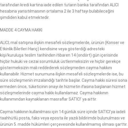
tarafından kredi kartına iade edilen tutarın banka tarafından ALICI
hesabına yansıtılmasının ortalama 2 ile 3 haftayı bulabileceğini
şimdiden kabul etmektedir.
MADDE 4 CAYMA HAKKI
ALICI; mal satışına ilişkin mesafeli sözleşmelerde, ürünün (Konser ve
Etkinlik Biletleri Hariç) kendisine veya gösterdiği adresteki
kişi/kuruluşa teslim tarihinden itibaren 14 (ondört) gün içerisinde
hiçbir hukuki ve cezai sorumluluk üstlenmeksizin ve hiçbir gerekçe
göstermeksizin malı reddederek sözleşmeden cayma hakkını
kullanabilir. Hizmet sunumuna ilişkin mesafeli sözleşmelerde ise, bu
süre sözleşmenin imzalandığı tarihte başlar. Cayma hakkı süresi sona
ermeden önce, tüketicinin onayı ile hizmetin ifasına başlanan hizmet
sözleşmelerinde cayma hakkı kullanılamaz. Cayma hakkının
kullanımından kaynaklanan masraflar SATICI’ ya aittir.
Cayma hakkının kullanılması için 14 günlük süre içinde SATICI’ya iadeli
taahhütlü posta, faks veya eposta ile yazılı bildirimde bulunulması ve
ürünün 5. madde hükümleri çerçevesinde kullanılmamış olması şarttır.