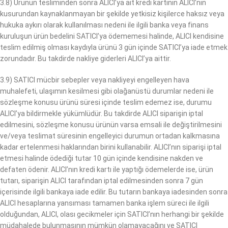
3.8) Ürünün tesliminden sonra ALICI’ya ait kredi kartının ALICI’nın
kusurundan kaynaklanmayan bir şekilde yetkisiz kişilerce haksız veya
hukuka aykırı olarak kullanılması nedeni ile ilgili banka veya finans
kuruluşun ürün bedelini SATICI’ya ödememesi halinde, ALICI kendisine
teslim edilmiş olması kaydıyla ürünü 3 gün içinde SATICI’ya iade etmek
zorundadır. Bu takdirde nakliye giderleri ALICI’ya aittir.
3.9) SATICI mücbir sebepler veya nakliyeyi engelleyen hava
muhalefeti, ulaşımın kesilmesi gibi olağanüstü durumlar nedeni ile
sözleşme konusu ürünü süresi içinde teslim edemez ise, durumu
ALICI’ya bildirmekle yükümlüdür. Bu takdirde ALICI siparişin iptal
edilmesini, sözleşme konusu ürünün varsa emsali ile değiştirilmesini
ve/veya teslimat süresinin engelleyici durumun ortadan kalkmasına
kadar ertelenmesi haklarından birini kullanabilir. ALICI’nın siparişi iptal
etmesi halinde ödediği tutar 10 gün içinde kendisine nakden ve
defaten ödenir. ALICI’nın kredi kartı ile yaptığı ödemelerde ise, ürün
tutarı, siparişin ALICI tarafından iptal edilmesinden sonra 7 gün
içerisinde ilgili bankaya iade edilir. Bu tutarın bankaya iadesinden sonra
ALICI hesaplarına yansıması tamamen banka işlem süreci ile ilgili
olduğundan, ALICI, olası gecikmeler için SATICI’nın herhangi bir şekilde
müdahalede bulunmasının mümkün olamayacağını ve SATICI