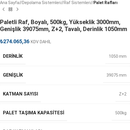
Ana Sayfa
/
Depolama Sistemleri
/
Raf Sistemleri
/
Palet Rafları
Paletli Raf, Boyalı, 500kg, Yükseklik 3000mm,
Genişlik 39075mm, Z+2, Tavalı, Derinlik 1050mm
₺
274.065,36
KDV DAHİL
DERINLIK
1050 mm
GENIŞLIK
39075 mm
KATMAN SAYISI
Z+2
PALET TAŞIMA KAPASITESI
500kg