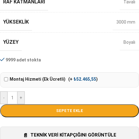
RAF KATMANLARI
Tavalı
YÜKSEKLIK
3000 mm
YÜZEY
Boyalı
9999 adet stokta
Montaj Hizmeti (Ek Ücretli)
(+
₺
52.465,55
)
-
+
SEPETE EKLE
TEKNIK VERI KITAPÇIĞINI GÖRÜNTÜLE