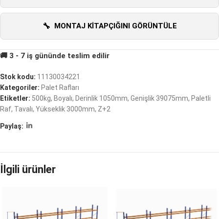
MONTAJ KITAPÇIĞINI GÖRÜNTÜLE
Stok kodu:
11130034221
Kategoriler:
Palet Rafları
Etiketler:
500kg
,
Boyalı
,
Derinlik 1050mm
,
Genişlik 39075mm
,
Paletli
Raf
,
Tavalı
,
Yükseklik 3000mm
,
Z+2
Paylaş:
İlgili ürünler