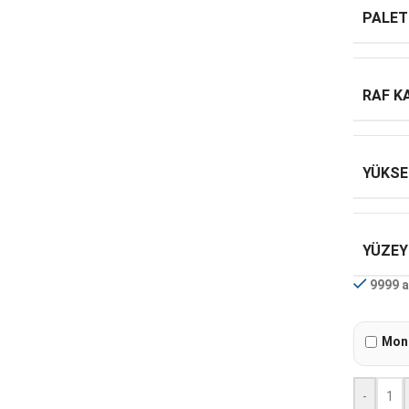
PALET
RAF K
YÜKSE
YÜZEY
9999 a
Mont
-