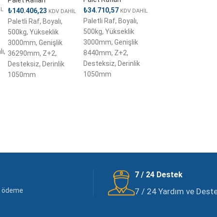
Palet Rafları
₺
34.710,57
İL
₺
140.406,23
KDV DAHİL
KDV DAHİL
Paletli Raf, Boyalı,
Paletli Raf, Boyalı,
500kg, Yükseklik
500kg, Yükseklik
3000mm, Genişlik
3000mm, Genişlik
ı,
8440mm, Z+2,
36290mm, Z+2,
Desteksiz, Derinlik
Desteksiz, Derinlik
1050mm
1050mm
7 / 24 Destek
li ödeme
7 / 24 Yardım ve Destek