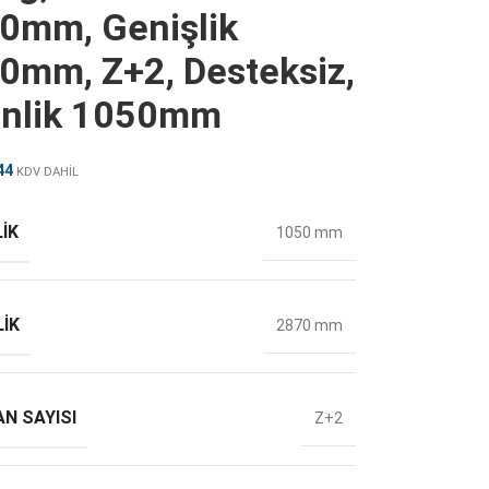
0mm, Genişlik
0mm, Z+2, Desteksiz,
inlik 1050mm
44
KDV DAHİL
IK
1050 mm
LIK
2870 mm
N SAYISI
Z+2