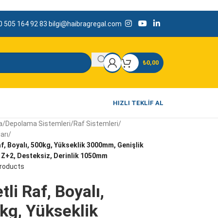
 505 164 92 83
bilgi@haibragregal.com
₺
0,00
HIZLI TEKLIF AL
a
/
Depolama Sistemleri
/
Raf Sistemleri
/
arı
/
af, Boyalı, 500kg, Yükseklik 3000mm, Genişlik
Z+2, Desteksiz, Derinlik 1050mm
products
tli Raf, Boyalı,
kg, Yükseklik