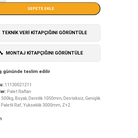
SEPETE EKLE
TEKNIK VERI KITAPÇIĞINI GÖRÜNTÜLE
MONTAJ KITAPÇIĞINI GÖRÜNTÜLE
u:
11130021211
er:
Palet Rafları
:
500kg
,
Boyalı
,
Derinlik 1050mm
,
Desteksiz
,
Genişlik
Paletli Raf
,
Yükseklik 3000mm
,
Z+2