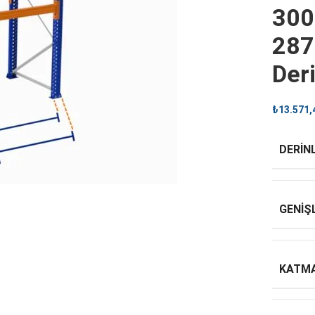
300
287
Der
₺
13.571,
DERINL
GENIŞ
KATMA