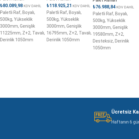
Palet Rafları
₺
80.089,98
₺
118.925,21
KDV DAHİL
KDV DAHİL
₺
76.988,84
KDV DAHİL
Paletli Raf, Boyalı,
Paletli Raf, Boyalı,
Paletli Raf, Boyalı,
500kg, Yükseklik
500kg, Yükseklik
500kg, Yükseklik
3000mm, Genişlik
3000mm, Genişlik
3000mm, Genişlik
11225mm, Z+2, Tavalı,
16795mm, Z+2, Tavalı,
19580mm, Z+2,
Derinlik 1050mm
Derinlik 1050mm
Desteksiz, Derinlik
1050mm
Ücretsiz K
Haftanın 6 gü