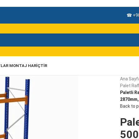
☎ +90
TLAR MONTAJ HARIÇTIR
Ana Sayf
Palet Rafl
Paletli R
2870mm, 
Back to 
Pale
500