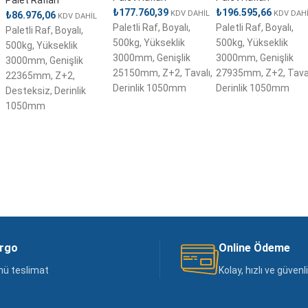
Palet Rafları
₺
177.760,39
₺
196.595,66
KDV DAHİL
KDV DAH
₺
86.976,06
KDV DAHİL
Paletli Raf, Boyalı,
Paletli Raf, Boyalı,
Paletli Raf, Boyalı,
500kg, Yükseklik
500kg, Yükseklik
500kg, Yükseklik
3000mm, Genişlik
3000mm, Genişlik
3000mm, Genişlik
25150mm, Z+2, Tavalı,
27935mm, Z+2, Taval
22365mm, Z+2,
Derinlik 1050mm
Derinlik 1050mm
Desteksiz, Derinlik
1050mm
argo
Online Ödeme
nü teslimat
Kolay, hızlı ve güven