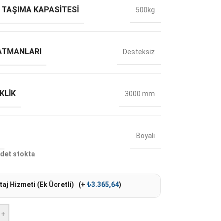
 TAŞIMA KAPASITESI
500kg
ATMANLARI
Desteksiz
KLIK
3000 mm
Boyalı
det stokta
aj Hizmeti (Ek Ücretli)
(+
₺
3.365,64
)
+