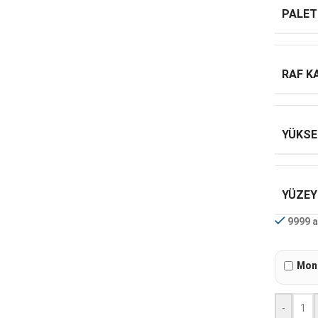
PALET
RAF K
YÜKSE
YÜZEY
9999 a
Mont
-