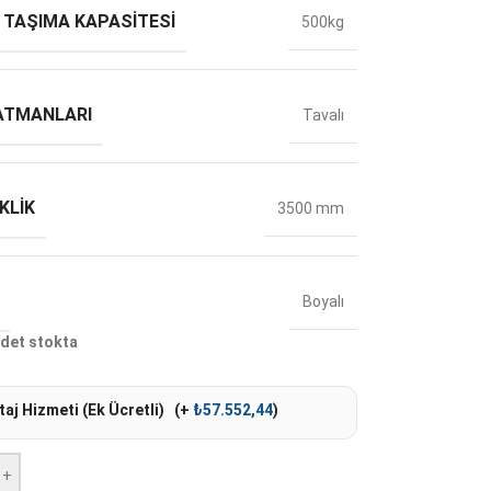
 TAŞIMA KAPASITESI
500kg
ATMANLARI
Tavalı
KLIK
3500 mm
Boyalı
det stokta
aj Hizmeti (Ek Ücretli)
(+
₺
57.552,44
)
+