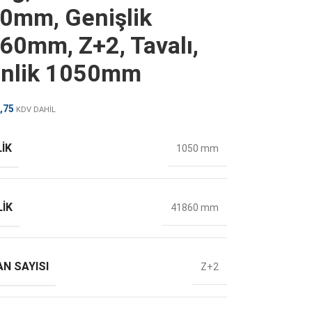
0mm, Genişlik
60mm, Z+2, Tavalı,
inlik 1050mm
,75
KDV DAHİL
IK
1050 mm
LIK
41860 mm
N SAYISI
Z+2