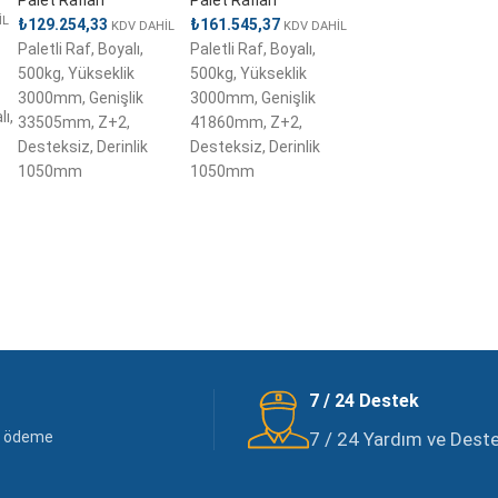
İL
₺
129.254,33
₺
161.545,37
KDV DAHİL
KDV DAHİL
Paletli Raf, Boyalı,
Paletli Raf, Boyalı,
500kg, Yükseklik
500kg, Yükseklik
3000mm, Genişlik
3000mm, Genişlik
ı,
33505mm, Z+2,
41860mm, Z+2,
Desteksiz, Derinlik
Desteksiz, Derinlik
1050mm
1050mm
7 / 24 Destek
li ödeme
7 / 24 Yardım ve Destek