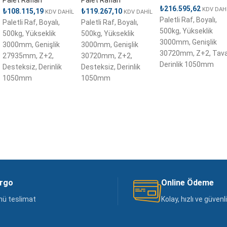
₺
216.595,62
KDV DAH
₺
108.115,19
₺
119.267,10
KDV DAHİL
KDV DAHİL
Paletli Raf, Boyalı,
Paletli Raf, Boyalı,
Paletli Raf, Boyalı,
500kg, Yükseklik
500kg, Yükseklik
500kg, Yükseklik
3000mm, Genişlik
3000mm, Genişlik
3000mm, Genişlik
,
30720mm, Z+2, Taval
27935mm, Z+2,
30720mm, Z+2,
Derinlik 1050mm
Desteksiz, Derinlik
Desteksiz, Derinlik
1050mm
1050mm
argo
Online Ödeme
nü teslimat
Kolay, hızlı ve güven