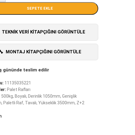
SEPETE EKLE
TEKNIK VERI KITAPÇIĞINI GÖRÜNTÜLE
MONTAJ KITAPÇIĞINI GÖRÜNTÜLE
u:
11135035221
er:
Palet Rafları
:
500kg
,
Boyalı
,
Derinlik 1050mm
,
Genişlik
m
,
Paletli Raf
,
Tavalı
,
Yükseklik 3500mm
,
Z+2