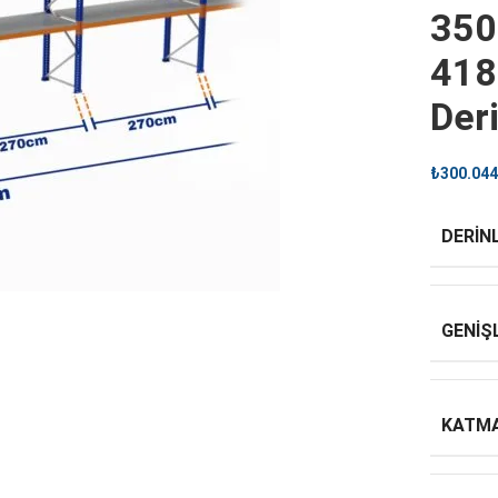
350
418
Der
₺
300.044
DERINL
GENIŞ
KATMA