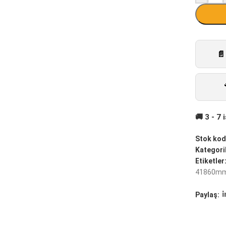
Stok kod
Kategoril
Etiketler
41860m
Paylaş: