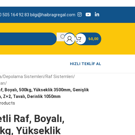
 505 164 92 83
bilgi@haibragregal.com
₺
0,00
HIZLI TEKLIF AL
a
/
Depolama Sistemleri
/
Raf Sistemleri
/
arı
/
af, Boyalı, 500kg, Yükseklik 3500mm, Genişlik
 Z+2, Tavalı, Derinlik 1050mm
products
tli Raf, Boyalı,
kg, Yükseklik