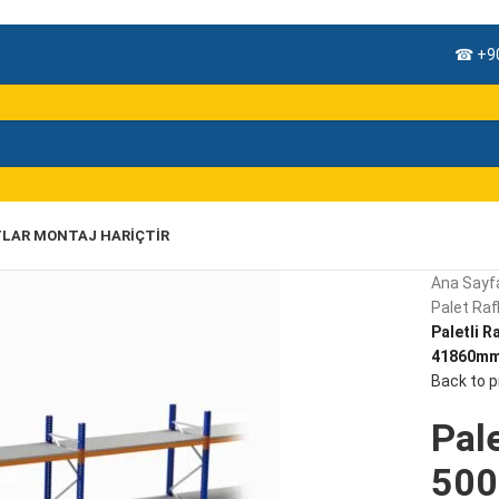
☎ +90
TLAR MONTAJ HARIÇTIR
Ana Sayf
Palet Rafl
Paletli R
41860mm,
Back to 
Pale
500