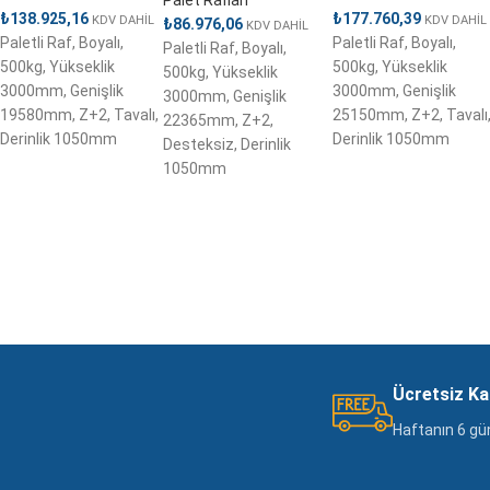
₺
138.925,16
₺
177.760,39
KDV DAHİL
KDV DAHİL
₺
86.976,06
KDV DAHİL
Paletli Raf, Boyalı,
Paletli Raf, Boyalı,
Paletli Raf, Boyalı,
500kg, Yükseklik
500kg, Yükseklik
500kg, Yükseklik
3000mm, Genişlik
3000mm, Genişlik
3000mm, Genişlik
19580mm, Z+2, Tavalı,
25150mm, Z+2, Tavalı
22365mm, Z+2,
Derinlik 1050mm
Derinlik 1050mm
Desteksiz, Derinlik
1050mm
Ücretsiz K
Haftanın 6 gü