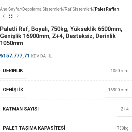
Ana Sayfa
/
Depolama Sistemleri
/
Raf Sistemleri
/
Palet Rafları
Paletli Raf, Boyalı, 750kg, Yükseklik 6500mm,
Genişlik 16900mm, Z+4, Desteksiz, Derinlik
1050mm
₺
157.777,71
KDV DAHİL
DERINLIK
1050 mm
GENIŞLIK
16900 mm
KATMAN SAYISI
Z+4
PALET TAŞIMA KAPASITESI
750kg