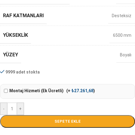
RAF KATMANLARI
Desteksiz
YÜKSEKLIK
6500 mm
YÜZEY
Boyalı
9999 adet stokta
Montaj Hizmeti (Ek Ücretli)
(+
₺
27.261,68
)
-
+
SEPETE EKLE