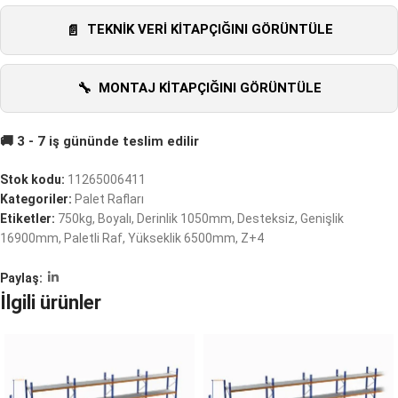
TEKNIK VERI KITAPÇIĞINI GÖRÜNTÜLE
MONTAJ KITAPÇIĞINI GÖRÜNTÜLE
Stok kodu:
11265006411
Kategoriler:
Palet Rafları
Etiketler:
750kg
,
Boyalı
,
Derinlik 1050mm
,
Desteksiz
,
Genişlik
16900mm
,
Paletli Raf
,
Yükseklik 6500mm
,
Z+4
Paylaş:
İlgili ürünler