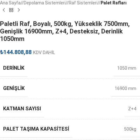
Ana Sayfa
/
Depolama Sistemleri
/
Raf Sistemleri
/
Palet Rafları
Paletli Raf, Boyalı, 500kg, Yükseklik 7500mm,
Genişlik 16900mm, Z+4, Desteksiz, Derinlik
1050mm
₺
144.808,88
KDV DAHİL
DERINLIK
1050 mm
GENIŞLIK
16900 mm
KATMAN SAYISI
Z+4
PALET TAŞIMA KAPASITESI
500kg