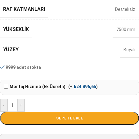
RAF KATMANLARI
Desteksiz
YÜKSEKLIK
7500 mm
YÜZEY
Boyalı
9999 adet stokta
Montaj Hizmeti (Ek Ücretli)
(+
₺
24.896,65
)
-
+
SEPETE EKLE