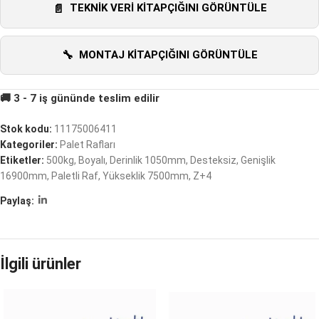
TEKNIK VERI KITAPÇIĞINI GÖRÜNTÜLE
MONTAJ KITAPÇIĞINI GÖRÜNTÜLE
Stok kodu:
11175006411
Kategoriler:
Palet Rafları
Etiketler:
500kg
,
Boyalı
,
Derinlik 1050mm
,
Desteksiz
,
Genişlik
16900mm
,
Paletli Raf
,
Yükseklik 7500mm
,
Z+4
Paylaş:
İlgili ürünler