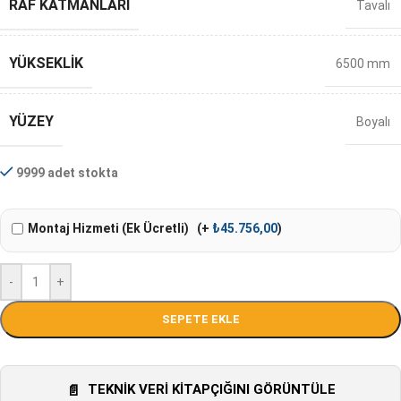
RAF KATMANLARI
Tavalı
YÜKSEKLIK
6500 mm
YÜZEY
Boyalı
9999 adet stokta
Montaj Hizmeti (Ek Ücretli)
(+
₺
45.756,00
)
-
+
SEPETE EKLE
TEKNIK VERI KITAPÇIĞINI GÖRÜNTÜLE