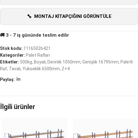
MONTAJ KITAPÇIĞINI GÖRÜNTÜLE
Stok kodu:
11165026421
Kategoriler:
Palet Rafları
Etiketler:
500kg
,
Boyalı
,
Derinlik 1050mm
,
Genişlik 16795mm
,
Paletli
Raf
,
Tavalı
,
Yükseklik 6500mm
,
Z+4
Paylaş:
İlgili ürünler