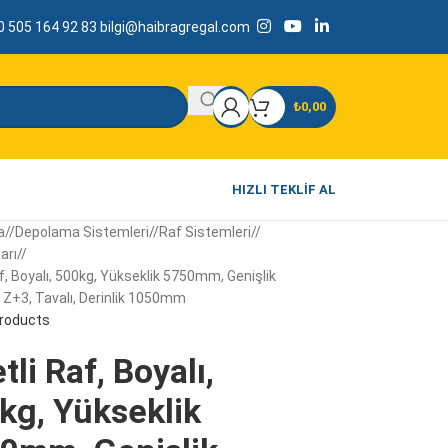
 505 164 92 83
bilgi@haibragregal.com
₺
0,00
HIZLI TEKLIF AL
a
/
Depolama Sistemleri
/
Raf Sistemleri
/
arı
/
af, Boyalı, 500kg, Yükseklik 5750mm, Genişlik
Z+3, Tavalı, Derinlik 1050mm
products
tli Raf, Boyalı,
kg, Yükseklik