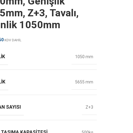
0mm, Genişlik
5mm, Z+3, Tavalı,
inlik 1050mm
50
KDV DAHİL
IK
1050 mm
LIK
5655 mm
N SAYISI
Z+3
 TAŞIMA KAPASITESI
500kg