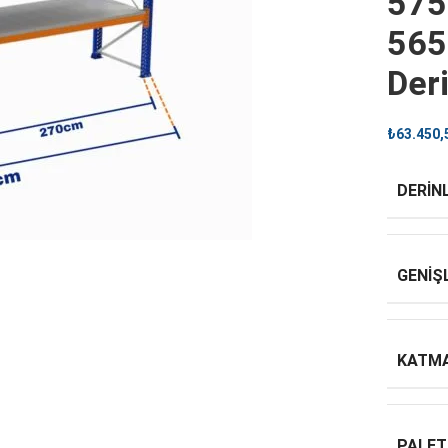
575
565
Der
₺
63.450,
DERINL
GENIŞ
KATMA
PALET