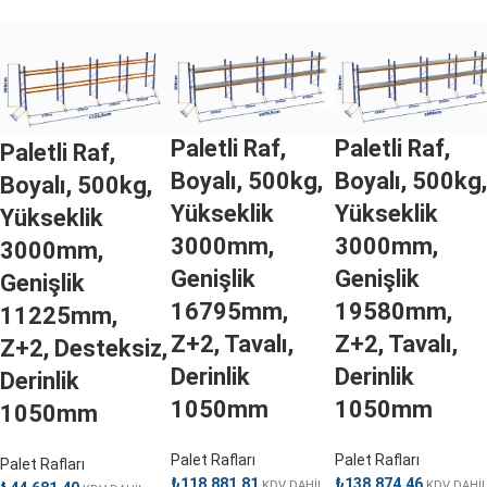
Paletli Raf,
Paletli Raf,
Paletli Raf,
Boyalı, 500kg,
Boyalı, 500kg,
Boyalı, 500kg,
Yükseklik
Yükseklik
Yükseklik
3000mm,
3000mm,
3000mm,
Genişlik
Genişlik
Genişlik
16795mm,
19580mm,
11225mm,
Z+2, Tavalı,
Z+2, Tavalı,
Z+2, Desteksiz,
Derinlik
Derinlik
Derinlik
1050mm
1050mm
1050mm
Palet Rafları
Palet Rafları
Palet Rafları
₺
118.881,81
₺
138.874,46
KDV DAHİL
KDV DAHİ