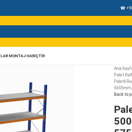
☎ +90
TLAR MONTAJ HARIÇTIR
Ana Sayf
Palet Rafl
Paletli R
5655mm, 
Back to 
Pale
500