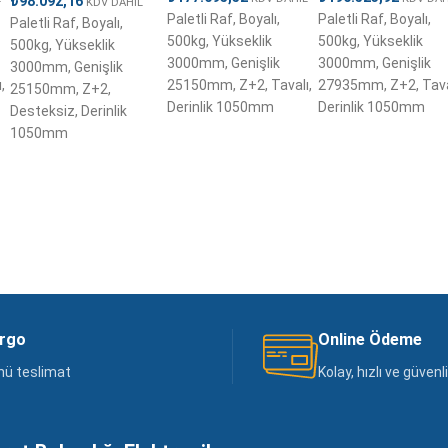
₺
98.092,16
KDV DAHİL
Paletli Raf, Boyalı,
Paletli Raf, Boyalı,
Paletli Raf, Boyalı,
500kg, Yükseklik
500kg, Yükseklik
500kg, Yükseklik
3000mm, Genişlik
3000mm, Genişlik
3000mm, Genişlik
,
25150mm, Z+2, Tavalı,
27935mm, Z+2, Tava
25150mm, Z+2,
Derinlik 1050mm
Derinlik 1050mm
Desteksiz, Derinlik
1050mm
argo
Online Ödeme
nü teslimat
Kolay, hızlı ve güven