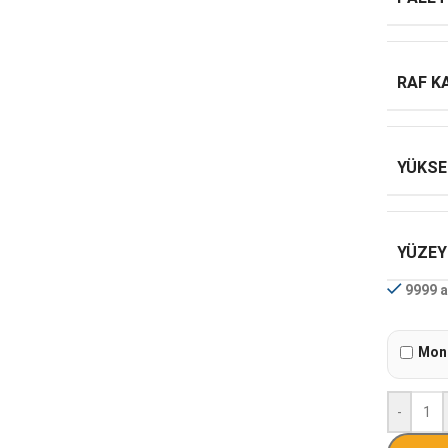
RAF K
YÜKSE
YÜZEY
9999 a
Mont
-