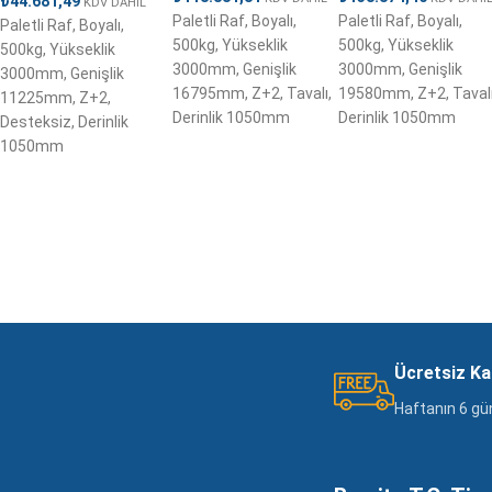
₺
44.681,49
KDV DAHİL
Paletli Raf, Boyalı,
Paletli Raf, Boyalı,
Paletli Raf, Boyalı,
500kg, Yükseklik
500kg, Yükseklik
500kg, Yükseklik
3000mm, Genişlik
3000mm, Genişlik
3000mm, Genişlik
16795mm, Z+2, Tavalı,
19580mm, Z+2, Tavalı
11225mm, Z+2,
Derinlik 1050mm
Derinlik 1050mm
Desteksiz, Derinlik
1050mm
Ücretsiz K
Haftanın 6 gü