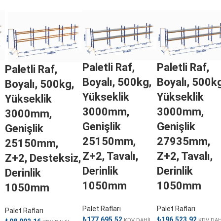
Paletli Raf,
Paletli Raf,
Paletli Raf,
Boyalı, 500kg,
Boyalı, 500kg
Boyalı, 500kg,
Yükseklik
Yükseklik
Yükseklik
3000mm,
3000mm,
3000mm,
Genişlik
Genişlik
Genişlik
25150mm,
27935mm,
25150mm,
Z+2, Tavalı,
Z+2, Tavalı,
Z+2, Desteksiz,
Derinlik
Derinlik
Derinlik
1050mm
1050mm
1050mm
Palet Rafları
Palet Rafları
Palet Rafları
₺
177.695,52
₺
196.523,92
L
KDV DAHİL
KDV DAH