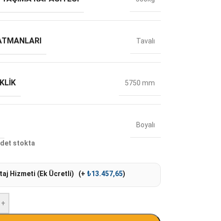
ATMANLARI
Tavalı
KLIK
5750 mm
Boyalı
det stokta
aj Hizmeti (Ek Ücretli)
(+
₺
13.457,65
)
+