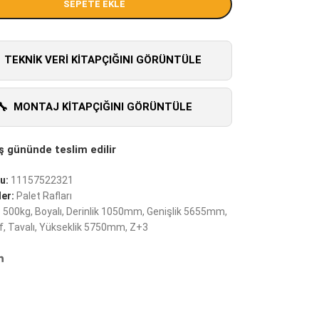
SEPETE EKLE
TEKNIK VERI KITAPÇIĞINI GÖRÜNTÜLE
MONTAJ KITAPÇIĞINI GÖRÜNTÜLE
u:
11157522321
er:
Palet Rafları
:
500kg
,
Boyalı
,
Derinlik 1050mm
,
Genişlik 5655mm
,
f
,
Tavalı
,
Yükseklik 5750mm
,
Z+3