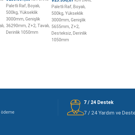
KDV DAHİL
Paletli Raf, Boyalı,
Paletli Raf, Boyalı,
500kg, Yükseklik
500kg, Yükseklik
3000mm, Genişlik
3000mm, Genişlik
lı,
36290mm, Z+2, Tavalı,
5655mm, Z+2,
Derinlik 1050mm
Desteksiz, Derinlik
1050mm
7 / 24 Destek
li ödeme
7 / 24 Yardım ve Destek