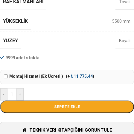
RAF KATMANLARI
Tavalı
YÜKSEKLIK
5500 mm
YÜZEY
Boyalı
9999 adet stokta
Montaj Hizmeti (Ek Ücretli)
(+
₺
11.775,44
)
-
+
SEPETE EKLE
TEKNIK VERI KITAPÇIĞINI GÖRÜNTÜLE