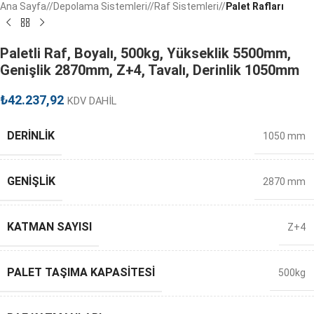
Ana Sayfa
/
Depolama Sistemleri
/
Raf Sistemleri
/
Palet Rafları
Paletli Raf, Boyalı, 500kg, Yükseklik 5500mm,
Genişlik 2870mm, Z+4, Tavalı, Derinlik 1050mm
₺
42.237,92
KDV DAHİL
DERINLIK
1050 mm
GENIŞLIK
2870 mm
KATMAN SAYISI
Z+4
PALET TAŞIMA KAPASITESI
500kg