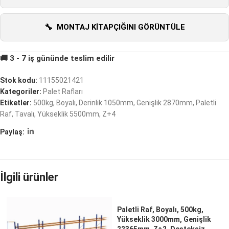
MONTAJ KITAPÇIĞINI GÖRÜNTÜLE
Stok kodu:
11155021421
Kategoriler:
Palet Rafları
Etiketler:
500kg
,
Boyalı
,
Derinlik 1050mm
,
Genişlik 2870mm
,
Paletli
Raf
,
Tavalı
,
Yükseklik 5500mm
,
Z+4
Paylaş:
İlgili ürünler
Paletli Raf, Boyalı, 500kg,
Yükseklik 3000mm, Genişlik