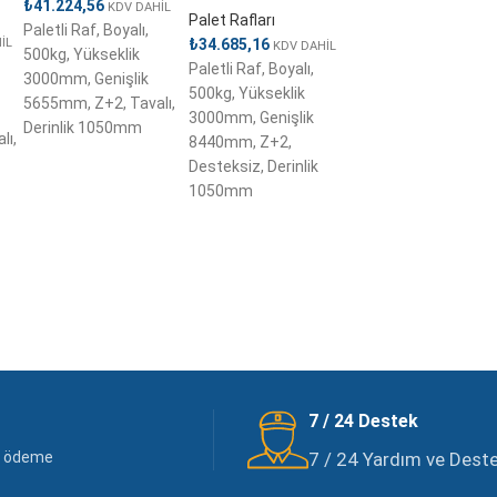
₺
41.224,56
KDV DAHİL
Palet Rafları
Paletli Raf, Boyalı,
İL
₺
34.685,16
KDV DAHİL
500kg, Yükseklik
Paletli Raf, Boyalı,
3000mm, Genişlik
500kg, Yükseklik
5655mm, Z+2, Tavalı,
3000mm, Genişlik
Derinlik 1050mm
lı,
8440mm, Z+2,
Desteksiz, Derinlik
1050mm
7 / 24 Destek
li ödeme
7 / 24 Yardım ve Destek