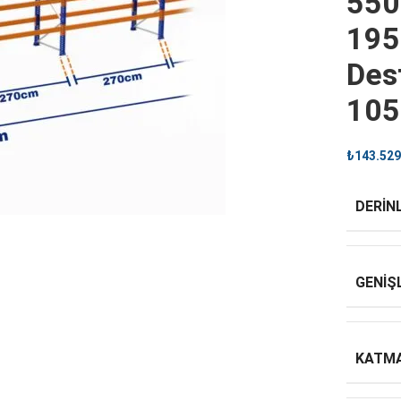
550
195
Dest
10
₺
143.529
DERINL
GENIŞ
KATMA