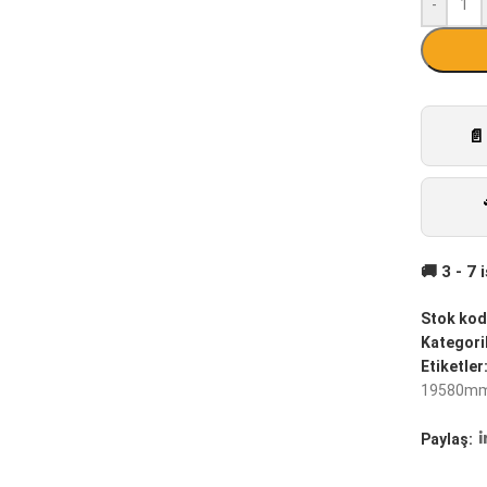
-
Stok kod
Kategoril
Etiketler
19580m
Paylaş: