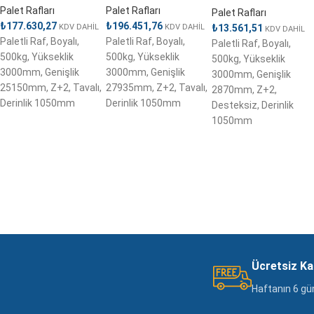
Palet Rafları
Palet Rafları
Palet Rafları
₺
177.630,27
₺
196.451,76
KDV DAHİL
KDV DAHİL
₺
13.561,51
KDV DAHİL
Paletli Raf, Boyalı,
Paletli Raf, Boyalı,
Paletli Raf, Boyalı,
500kg, Yükseklik
500kg, Yükseklik
500kg, Yükseklik
3000mm, Genişlik
3000mm, Genişlik
3000mm, Genişlik
25150mm, Z+2, Tavalı,
27935mm, Z+2, Tavalı,
2870mm, Z+2,
Derinlik 1050mm
Derinlik 1050mm
Desteksiz, Derinlik
1050mm
Ücretsiz K
Haftanın 6 gü