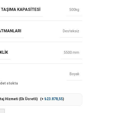
 TAŞIMA KAPASITESI
500kg
ATMANLARI
Desteksiz
KLIK
5500 mm
Boyalı
det stokta
aj Hizmeti (Ek Ücretli)
(+
₺
23.878,55
)