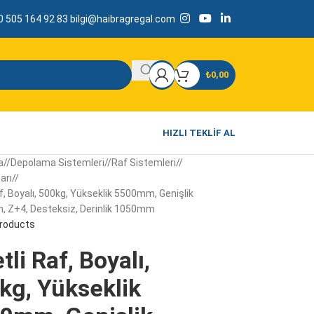
 505 164 92 83
bilgi@haibragregal.com
₺
0,00
HIZLI TEKLIF AL
a
/
Depolama Sistemleri
/
Raf Sistemleri
/
arı
/
af, Boyalı, 500kg, Yükseklik 5500mm, Genişlik
 Z+4, Desteksiz, Derinlik 1050mm
products
tli Raf, Boyalı,
kg, Yükseklik