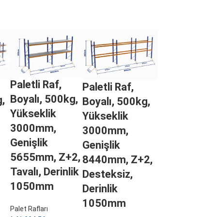
Paletli Raf,
Paletli Raf,
Boyalı, 500kg,
g,
Boyalı, 500kg,
Yükseklik
Yükseklik
3000mm,
3000mm,
Genişlik
Genişlik
5655mm, Z+2,
8440mm, Z+2,
Tavalı, Derinlik
Desteksiz,
1050mm
Derinlik
1050mm
Palet Rafları