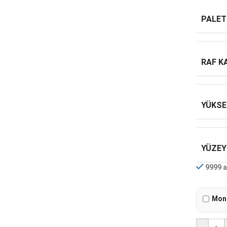
PALET
RAF K
YÜKSE
YÜZEY
9999 a
Mont