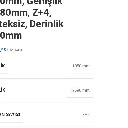
0mm, Genişlik
80mm, Z+4,
eksiz, Derinlik
50mm
,98
KDV DAHİL
IK
1050 mm
LIK
19580 mm
N SAYISI
Z+4