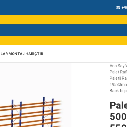
☎ +90
TLAR MONTAJ HARIÇTIR
Ana Sayf
Palet Rafl
Paletli R
19580mm,
Back to 
Pale
500