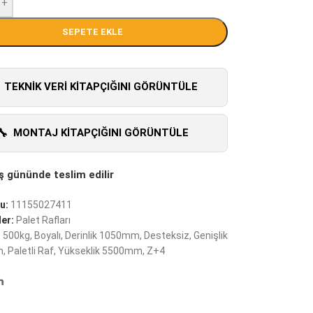
+
SEPETE EKLE
TEKNIK VERI KITAPÇIĞINI GÖRÜNTÜLE
MONTAJ KITAPÇIĞINI GÖRÜNTÜLE
u:
11155027411
er:
Palet Rafları
:
500kg
,
Boyalı
,
Derinlik 1050mm
,
Desteksiz
,
Genişlik
m
,
Paletli Raf
,
Yükseklik 5500mm
,
Z+4