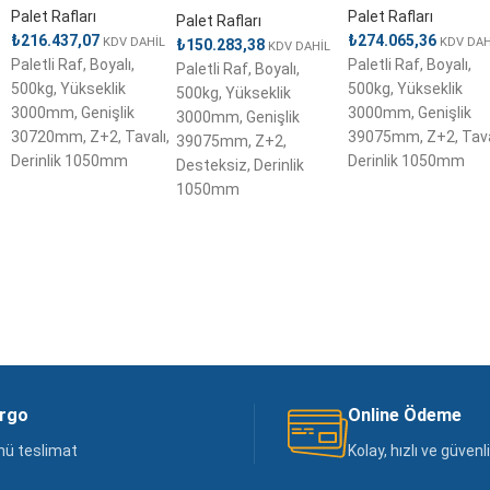
Palet Rafları
Palet Rafları
Palet Rafları
₺
216.437,07
₺
274.065,36
KDV DAHİL
KDV DAH
₺
150.283,38
KDV DAHİL
Paletli Raf, Boyalı,
Paletli Raf, Boyalı,
Paletli Raf, Boyalı,
500kg, Yükseklik
500kg, Yükseklik
500kg, Yükseklik
3000mm, Genişlik
3000mm, Genişlik
3000mm, Genişlik
30720mm, Z+2, Tavalı,
39075mm, Z+2, Tava
39075mm, Z+2,
Derinlik 1050mm
Derinlik 1050mm
Desteksiz, Derinlik
1050mm
argo
Online Ödeme
nü teslimat
Kolay, hızlı ve güven