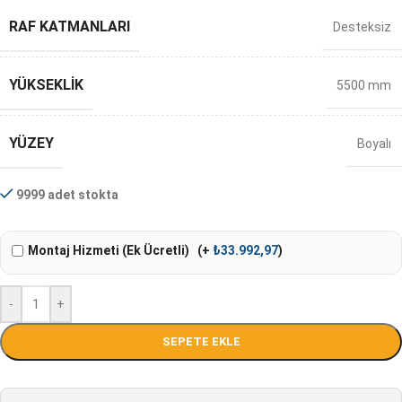
RAF KATMANLARI
Desteksiz
YÜKSEKLIK
5500 mm
YÜZEY
Boyalı
9999 adet stokta
Montaj Hizmeti (Ek Ücretli)
(+
₺
33.992,97
)
-
+
SEPETE EKLE