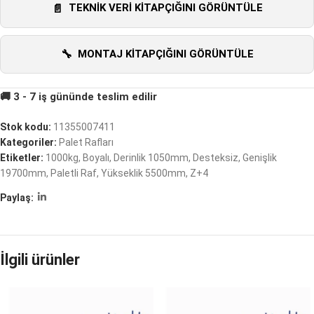
TEKNIK VERI KITAPÇIĞINI GÖRÜNTÜLE
MONTAJ KITAPÇIĞINI GÖRÜNTÜLE
Stok kodu:
11355007411
Kategoriler:
Palet Rafları
Etiketler:
1000kg
,
Boyalı
,
Derinlik 1050mm
,
Desteksiz
,
Genişlik
19700mm
,
Paletli Raf
,
Yükseklik 5500mm
,
Z+4
Paylaş:
İlgili ürünler