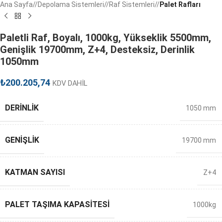
Ana Sayfa
/
Depolama Sistemleri
/
Raf Sistemleri
/
Palet Rafları
Paletli Raf, Boyalı, 1000kg, Yükseklik 5500mm,
Genişlik 19700mm, Z+4, Desteksiz, Derinlik
1050mm
₺
200.205,74
KDV DAHİL
DERINLIK
1050 mm
GENIŞLIK
19700 mm
KATMAN SAYISI
Z+4
PALET TAŞIMA KAPASITESI
1000kg