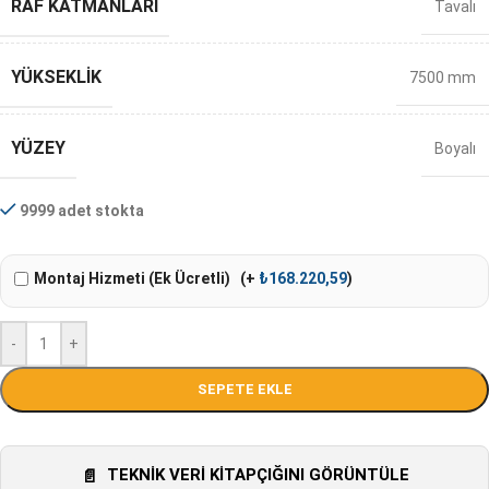
RAF KATMANLARI
Tavalı
YÜKSEKLIK
7500 mm
YÜZEY
Boyalı
9999 adet stokta
Montaj Hizmeti (Ek Ücretli)
(+
₺
168.220,59
)
-
+
SEPETE EKLE
TEKNIK VERI KITAPÇIĞINI GÖRÜNTÜLE