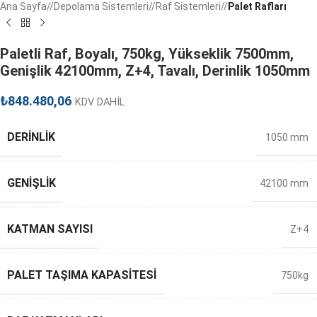
Ana Sayfa
/
Depolama Sistemleri
/
Raf Sistemleri
/
Palet Rafları
Paletli Raf, Boyalı, 750kg, Yükseklik 7500mm,
Genişlik 42100mm, Z+4, Tavalı, Derinlik 1050mm
₺
848.480,06
KDV DAHİL
DERINLIK
1050 mm
GENIŞLIK
42100 mm
KATMAN SAYISI
Z+4
PALET TAŞIMA KAPASITESI
750kg