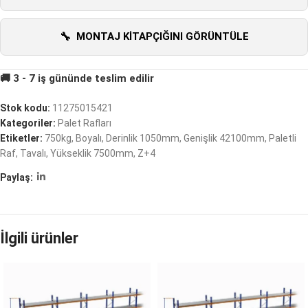
MONTAJ KITAPÇIĞINI GÖRÜNTÜLE
Stok kodu:
11275015421
Kategoriler:
Palet Rafları
Etiketler:
750kg
,
Boyalı
,
Derinlik 1050mm
,
Genişlik 42100mm
,
Paletli
Raf
,
Tavalı
,
Yükseklik 7500mm
,
Z+4
Paylaş:
İlgili ürünler