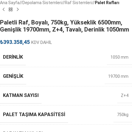
Ana Sayfa
/
Depolama Sistemleri
/
Raf Sistemleri
/
Palet Rafları
Paletli Raf, Boyalı, 750kg, Yükseklik 6500mm,
Genişlik 19700mm, Z+4, Tavalı, Derinlik 1050mm
₺
393.358,45
KDV DAHİL
DERINLIK
1050 mm
GENIŞLIK
19700 mm
KATMAN SAYISI
Z+4
PALET TAŞIMA KAPASITESI
750kg