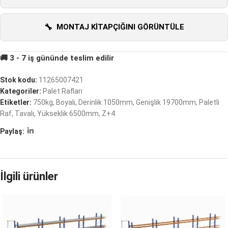
MONTAJ KITAPÇIĞINI GÖRÜNTÜLE
Stok kodu:
11265007421
Kategoriler:
Palet Rafları
Etiketler:
750kg
,
Boyalı
,
Derinlik 1050mm
,
Genişlik 19700mm
,
Paletli
Raf
,
Tavalı
,
Yükseklik 6500mm
,
Z+4
Paylaş:
İlgili ürünler