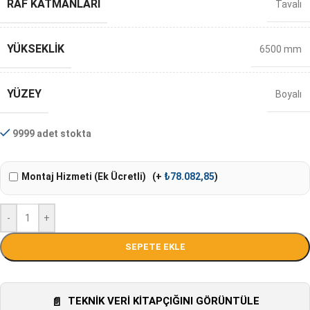
RAF KATMANLARI
Tavalı
YÜKSEKLIK
6500 mm
YÜZEY
Boyalı
9999 adet stokta
Montaj Hizmeti (Ek Ücretli)
(+
₺
78.082,85
)
-
+
SEPETE EKLE
TEKNIK VERI KITAPÇIĞINI GÖRÜNTÜLE