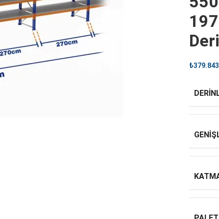
550
197
Der
₺
379.843
DERINL
GENIŞ
KATMA
PALET