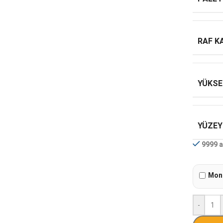
RAF K
YÜKSE
YÜZEY
9999 a
Mont
-