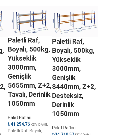
Paletli Raf,
Paletli Raf,
Boyalı, 500kg,
g,
Boyalı, 500kg,
Yükseklik
Yükseklik
3000mm,
3000mm,
Genişlik
Genişlik
5655mm, Z+2,
2,
8440mm, Z+2,
Tavalı, Derinlik
Desteksiz,
1050mm
Derinlik
1050mm
Palet Rafları
₺
41.254,76
KDV DAHİL
Palet Rafları
Paletli Raf, Boyalı,
₺
34.710,57
L
KDV DAHİL