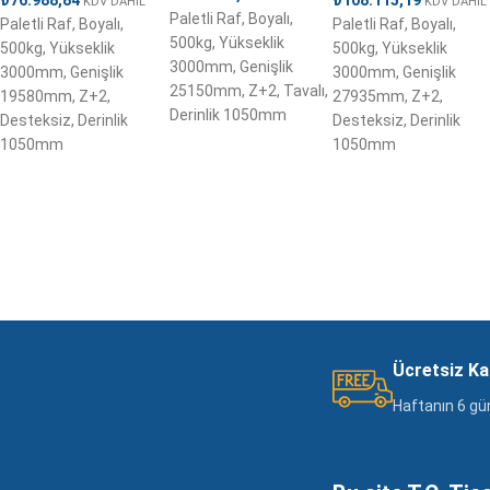
KDV DAHİL
KDV DAHİL
Paletli Raf, Boyalı,
Paletli Raf, Boyalı,
Paletli Raf, Boyalı,
500kg, Yükseklik
500kg, Yükseklik
500kg, Yükseklik
3000mm, Genişlik
3000mm, Genişlik
3000mm, Genişlik
25150mm, Z+2, Tavalı,
19580mm, Z+2,
27935mm, Z+2,
Derinlik 1050mm
Desteksiz, Derinlik
Desteksiz, Derinlik
1050mm
1050mm
Ücretsiz K
Haftanın 6 gü