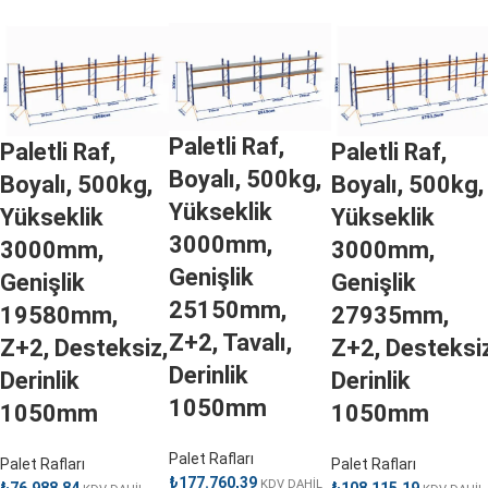
Paletli Raf,
Paletli Raf,
Paletli Raf,
Boyalı, 500kg,
Boyalı, 500kg,
Boyalı, 500kg,
Yükseklik
Yükseklik
Yükseklik
3000mm,
3000mm,
3000mm,
Genişlik
Genişlik
Genişlik
25150mm,
19580mm,
27935mm,
Z+2, Tavalı,
Z+2, Desteksiz,
Z+2, Desteksiz
Derinlik
Derinlik
Derinlik
1050mm
1050mm
1050mm
Palet Rafları
Palet Rafları
Palet Rafları
₺
177.760,39
KDV DAHİL
₺
76.988,84
₺
108.115,19