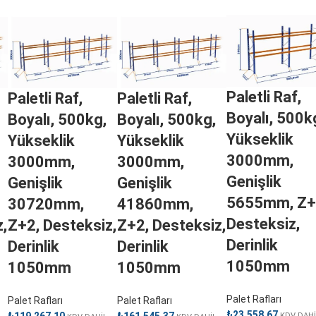
Paletli Raf,
Paletli Raf,
Paletli Raf,
Boyalı, 500k
Boyalı, 500kg,
Boyalı, 500kg,
Yükseklik
Yükseklik
Yükseklik
3000mm,
3000mm,
3000mm,
Genişlik
Genişlik
Genişlik
5655mm, Z+
30720mm,
41860mm,
Desteksiz,
,
Z+2, Desteksiz,
Z+2, Desteksiz,
Derinlik
Derinlik
Derinlik
1050mm
1050mm
1050mm
Palet Rafları
Palet Rafları
Palet Rafları
₺
23.558,67
₺
119.267,10
₺
161.545,37
KDV DAHİ