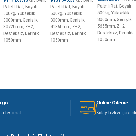
KDV DAHİL
KDV DAHİL
Paletli Raf, Boyalı,
Paletli Raf, Boyalı,
Paletli Raf, Boyalı,
500kg, Yükseklik
500kg, Yükseklik
500kg, Yükseklik
3000mm, Genişlik
3000mm, Genişlik
3000mm, Genişlik
5655mm, Z+2,
30720mm, Z+2,
41860mm, Z+2,
Desteksiz, Derinlik
Desteksiz, Derinlik
Desteksiz, Derinlik
1050mm
1050mm
1050mm
argo
Online Ödeme
nü teslimat
Kolay, hızlı ve güven