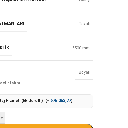
ATMANLARI
Tavalı
KLIK
5500 mm
Boyalı
det stokta
aj Hizmeti (Ek Ücretli)
(+
₺
75.053,77
)
+