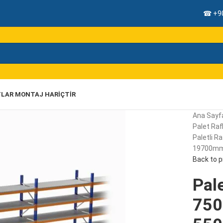
☎ +90
TLAR MONTAJ HARIÇTIR
Ana Sayf
Palet Rafl
Paletli R
19700mm,
Back to 
Pale
750