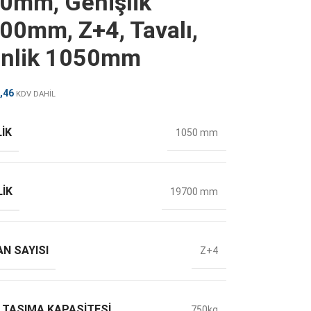
0mm, Genişlik
00mm, Z+4, Tavalı,
inlik 1050mm
,46
KDV DAHİL
IK
1050 mm
LIK
19700 mm
N SAYISI
Z+4
 TAŞIMA KAPASITESI
750kg