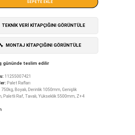
SEPETE EKLE
TEKNIK VERI KITAPÇIĞINI GÖRÜNTÜLE
MONTAJ KITAPÇIĞINI GÖRÜNTÜLE
u:
11255007421
er:
Palet Rafları
:
750kg
,
Boyalı
,
Derinlik 1050mm
,
Genişlik
m
,
Paletli Raf
,
Tavalı
,
Yükseklik 5500mm
,
Z+4