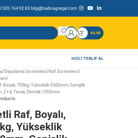
 505 164 92 83
bilgi@haibragregal.com
₺
0,00
HIZLI TEKLIF AL
a
/
Depolama Sistemleri
/
Raf Sistemleri
/
arı
/
af, Boyalı, 750kg, Yükseklik 5500mm, Genişlik
 Z+4, Tavalı, Derinlik 1050mm
products
tli Raf, Boyalı,
kg, Yükseklik