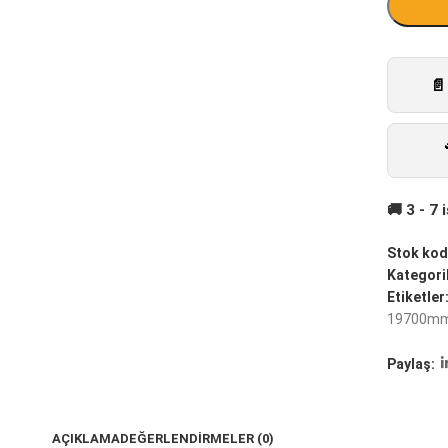
Stok kod
Kategoril
Etiketler
19700m
Paylaş:
AÇIKLAMA
DEĞERLENDIRMELER (0)