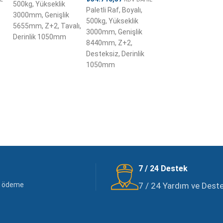
500kg, Yükseklik
Paletli Raf, Boyalı,
3000mm, Genişlik
500kg, Yükseklik
5655mm, Z+2, Tavalı,
3000mm, Genişlik
Derinlik 1050mm
8440mm, Z+2,
Desteksiz, Derinlik
1050mm
7 / 24 Destek
li ödeme
7 / 24 Yardım ve Destek