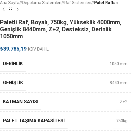
Ana Sayfa
/
Depolama Sistemleri
/
Raf Sistemleri
/
Palet Rafları
Paletli Raf, Boyalı, 750kg, Yükseklik 4000mm,
Genişlik 8440mm, Z+2, Desteksiz, Derinlik
1050mm
₺
39.785,19
KDV DAHİL
DERINLIK
1050 mm
GENIŞLIK
8440 mm
KATMAN SAYISI
Z+2
PALET TAŞIMA KAPASITESI
750kg