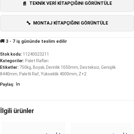
TEKNIK VERI KITAPÇIĞINI GÖRÜNTÜLE
MONTAJ KITAPÇIĞINI GÖRÜNTÜLE
Stok kodu:
11240023211
Kategoriler:
Palet Rafları
Etiketler:
750kg
,
Boyalı
,
Derinlik 1050mm
,
Desteksiz
,
Genişlik
8440mm
,
Paletli Raf
,
Yükseklik 4000mm
,
Z+2
Paylaş:
İlgili ürünler