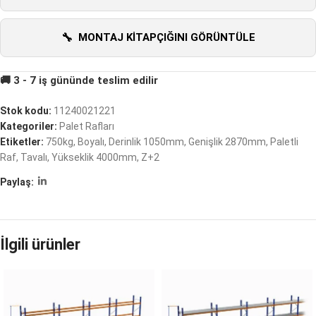
MONTAJ KITAPÇIĞINI GÖRÜNTÜLE
Stok kodu:
11240021221
Kategoriler:
Palet Rafları
Etiketler:
750kg
,
Boyalı
,
Derinlik 1050mm
,
Genişlik 2870mm
,
Paletli
Raf
,
Tavalı
,
Yükseklik 4000mm
,
Z+2
Paylaş:
İlgili ürünler