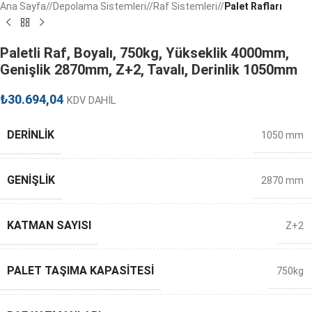
Ana Sayfa
/
Depolama Sistemleri
/
Raf Sistemleri
/
Palet Rafları
Paletli Raf, Boyalı, 750kg, Yükseklik 4000mm,
Genişlik 2870mm, Z+2, Tavalı, Derinlik 1050mm
₺
30.694,04
KDV DAHİL
DERINLIK
1050 mm
GENIŞLIK
2870 mm
KATMAN SAYISI
Z+2
PALET TAŞIMA KAPASITESI
750kg