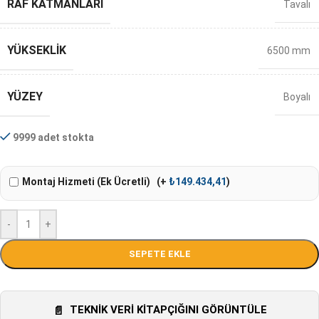
RAF KATMANLARI
Tavalı
YÜKSEKLIK
6500 mm
YÜZEY
Boyalı
9999 adet stokta
Montaj Hizmeti (Ek Ücretli)
(+
₺
149.434,41
)
-
+
SEPETE EKLE
TEKNIK VERI KITAPÇIĞINI GÖRÜNTÜLE