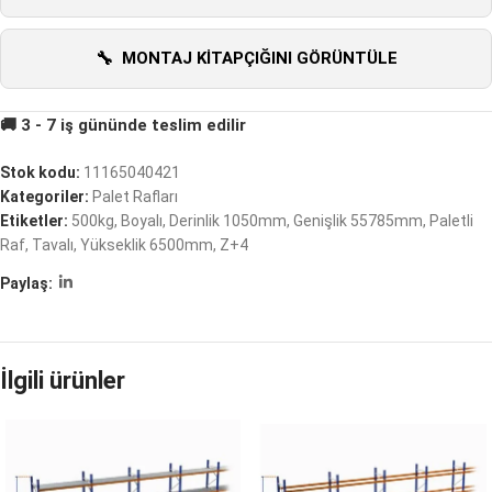
MONTAJ KITAPÇIĞINI GÖRÜNTÜLE
Stok kodu:
11165040421
Kategoriler:
Palet Rafları
Etiketler:
500kg
,
Boyalı
,
Derinlik 1050mm
,
Genişlik 55785mm
,
Paletli
Raf
,
Tavalı
,
Yükseklik 6500mm
,
Z+4
Paylaş:
İlgili ürünler