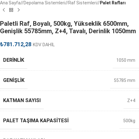
Ana Sayfa
/
Depolama Sistemleri
/
Raf Sistemleri
/
Palet Rafları
Paletli Raf, Boyalı, 500kg, Yükseklik 6500mm,
Genişlik 55785mm, Z+4, Tavalı, Derinlik 1050mm
₺
781.712,28
KDV DAHİL
DERINLIK
1050 mm
GENIŞLIK
55785 mm
KATMAN SAYISI
Z+4
PALET TAŞIMA KAPASITESI
500kg