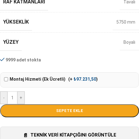
RAF KATMANLARI
Tavalı
YÜKSEKLIK
5750 mm
YÜZEY
Boyalı
9999 adet stokta
Montaj Hizmeti (Ek Ücretli)
(+
₺
97.231,50
)
-
+
SEPETE EKLE
TEKNIK VERI KITAPÇIĞINI GÖRÜNTÜLE