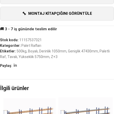
MONTAJ KITAPÇIĞINI GÖRÜNTÜLE
Stok kodu:
11157537321
Kategoriler:
Palet Rafları
Etiketler:
500kg
,
Boyalı
,
Derinlik 1050mm
,
Genişlik 47430mm
,
Paletli
Raf
,
Tavalı
,
Yükseklik 5750mm
,
Z+3
Paylaş:
İlgili ürünler