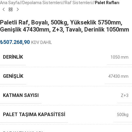
Ana Sayfa
/
Depolama Sistemleri
/
Raf Sistemleri
/
Palet Rafları
Paletli Raf, Boyalı, 500kg, Yükseklik 5750mm,
Genişlik 47430mm, Z+3, Tavalı, Derinlik 1050mm
₺
507.268,90
KDV DAHİL
DERINLIK
1050 mm
GENIŞLIK
47430 mm
KATMAN SAYISI
Z+3
PALET TAŞIMA KAPASITESI
500kg