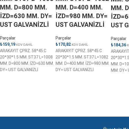
MM. D=800 MM.
MM. D=400 MM.
MM. 
İZD=630 MM. DY=
İZD=980 MM. DY=
İZD=6
UST GALVANİZLİ
UST GALVANİZLİ
UST G
Parçalar
Parçalar
Parçalar
₺
159,19
₺
170,82
₺
184,36
KDV DAHİL
KDV DAHİL
K
ARAKAYIT ÇPRZ. 58*45 C
ARAKAYIT ÇPRZ. 58*45 C
ARAKAYIT
20*30*1.5 MM. ST37 L=1008
20*30*1.5 MM. ST37 L=1082
20*30*1.
MM. D=800 MM. İZD=630 MM.
MM. D=400 MM. İZD=980 MM.
MM. D=10
DY= UST GALVANİZLİ
DY= UST GALVANİZLİ
MM. DY= 