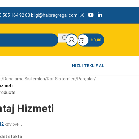
 505 164 92 83
bilgi@haibragregal.com
₺
0,00
HIZLI TEKLIF AL
a
/
Depolama Sistemleri
/
Raf Sistemleri
/
Parçalar
/
izmeti
products
taj Hizmeti
12
KDV DAHİL
det stokta