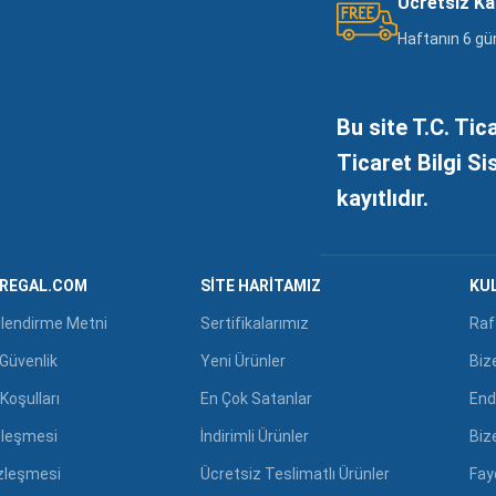
Ücretsiz K
Haftanın 6 gü
Bu site T.C. Tic
Ticaret Bilgi S
kayıtlıdır.
GREGAL.COM
SITE HARITAMIZ
KUL
ilendirme Metni
Sertifikalarımız
Raf
e Güvenlik
Yeni Ürünler
Biz
Koşulları
En Çok Satanlar
End
zleşmesi
İndirimli Ürünler
Biz
özleşmesi
Ücretsiz Teslimatlı Ürünler
Fayd