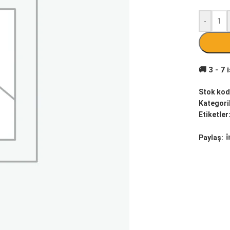
-
Stok kod
Kategoril
Etiketler
Paylaş: