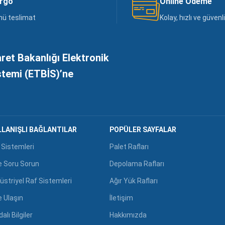
argo
Online Ödeme
nü teslimat
Kolay, hızlı ve güven
aret Bakanlığı Elektronik
istemi (ETBİS)’ne
LANIŞLI BAĞLANTILAR
POPÜLER SAYFALAR
 Sistemleri
Palet Rafları
e Soru Sorun
Depolama Rafları
üstriyel Raf Sistemleri
Ağır Yük Rafları
e Ulaşın
İletişim
alı Bilgiler
Hakkımızda