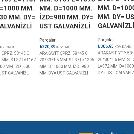
MM. D=100
D=1000 MM.
MM. D=1000 MM.
MM. DY= U
30 MM. DY=
İZD=980 MM. DY=
GALVANİZL
ALVANİZLİ
UST GALVANİZLİ
Parçalar
Parçalar
₺
306,95
₺
220,39
KDV DAHİL
DV DAHİL
KDV DAHİL
ARAKAYIT YTY.58*
 ÇPRZ. 58*45 C
ARAKAYIT ÇPRZ. 58*45 C
20*30*1.5 MM. ST
5 MM. ST37 L=1167
20*30*1.5 MM. ST37 L=1396
L=972 MM. D=100
00 MM. İZD=630
MM. D=1000 MM. İZD=980
DY= UST GALVANİZ
UST GALVANİZLİ
MM. DY= UST GALVANİZLİ