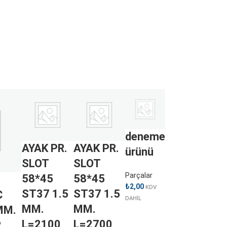
deneme
AYAK PR.
AYAK PR.
ürünü
SLOT
SLOT
Parçalar
58*45
58*45
₺
2,00
KDV
ST37 1.5
ST37 1.5
C
DAHİL
MM.
MM.
MM.
L=2100
L=2700
2