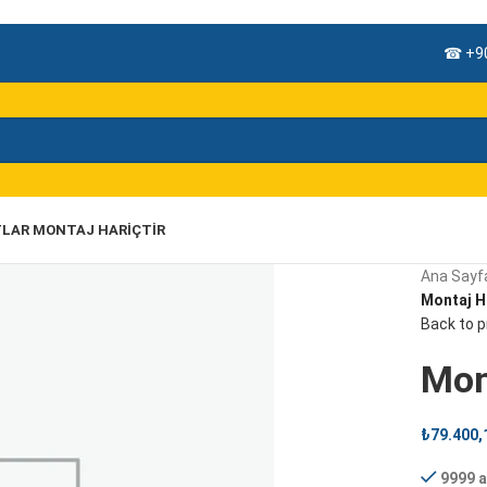
☎ +90
TLAR MONTAJ HARIÇTIR
Ana Sayf
Montaj H
Back to 
Mon
₺
79.400,
9999 a