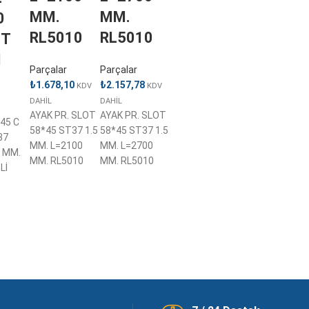
MM.
MM.
0
RL5010
RL5010
ST
İ
Parçalar
Parçalar
₺
1.678,10
₺
2.157,78
KDV
KDV
DAHİL
DAHİL
AYAK PR. SLOT
AYAK PR. SLOT
45 C
58*45 ST37 1.5
58*45 ST37 1.5
37
MM. L=2100
MM. L=2700
0 MM.
MM. RL5010
MM. RL5010
Lİ