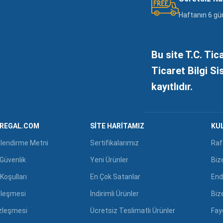
Haftanın 6 gü
Bu site T.C. Tic
Ticaret Bilgi S
kayıtlıdır.
GREGAL.COM
SITE HARITAMIZ
KUL
ilendirme Metni
Sertifikalarımız
Raf
e Güvenlik
Yeni Ürünler
Biz
Koşulları
En Çok Satanlar
End
zleşmesi
İndirimli Ürünler
Biz
özleşmesi
Ücretsiz Teslimatlı Ürünler
Fayd