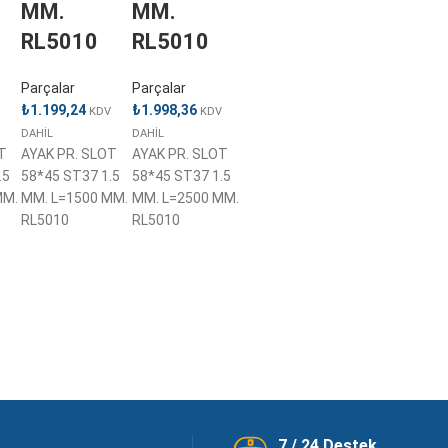
MM.
MM.
RL5010
RL5010
Parçalar
Parçalar
₺
1.199,24
₺
1.998,36
KDV
KDV
DAHİL
DAHİL
T
AYAK PR. SLOT
AYAK PR. SLOT
.5
58*45 ST37 1.5
58*45 ST37 1.5
MM.
MM. L=1500 MM.
MM. L=2500 MM.
RL5010
RL5010
7 / 24 Destek