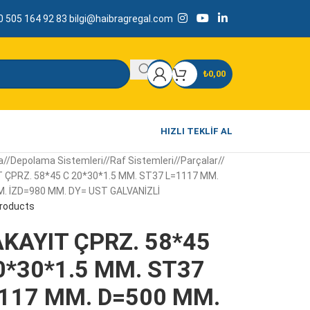
 505 164 92 83
bilgi@haibragregal.com
₺
0,00
HIZLI TEKLIF AL
a
/
Depolama Sistemleri
/
Raf Sistemleri
/
Parçalar
/
 ÇPRZ. 58*45 C 20*30*1.5 MM. ST37 L=1117 MM.
. İZD=980 MM. DY= UST GALVANİZLİ
products
KAYIT ÇPRZ. 58*45
0*30*1.5 MM. ST37
117 MM. D=500 MM.