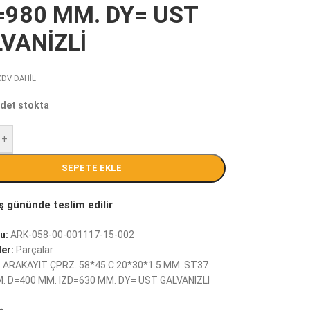
=980 MM. DY= UST
VANİZLİ
KDV DAHİL
det stokta
+
SEPETE EKLE
u:
ARK-058-00-001117-15-002
er:
Parçalar
:
ARAKAYIT ÇPRZ. 58*45 C 20*30*1.5 MM. ST37
. D=400 MM. İZD=630 MM. DY= UST GALVANİZLİ