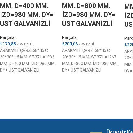
MM. D=400 MM.
MM. D=800 MM.
MM
İZD=980 MM. DY=
İZD=980 MM. DY=
İZ
UST GALVANİZLİ
UST GALVANİZLİ
US
Parçalar
Parçalar
Parç
₺
170,88
₺
200,06
₺
22
KDV DAHİL
KDV DAHİL
ARAKAYIT ÇPRZ. 58*45 C
ARAKAYIT ÇPRZ. 58*45 C
ARA
20*30*1.5 MM. ST37 L=1082
20*30*1.5 MM. ST37 L=1267
20*
MM. D=400 MM. İZD=980 MM.
MM. D=800 MM. İZD=980 MM.
MM.
DY= UST GALVANİZLİ
DY= UST GALVANİZLİ
DY=
Ücretsiz K