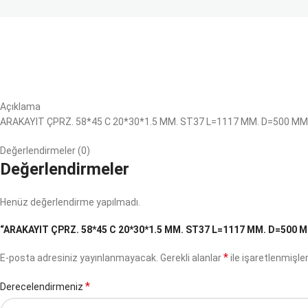
Açıklama
ARAKAYIT ÇPRZ. 58*45 C 20*30*1.5 MM. ST37 L=1117 MM. D=500 MM.
Değerlendirmeler (0)
Değerlendirmeler
Henüz değerlendirme yapılmadı.
“ARAKAYIT ÇPRZ. 58*45 C 20*30*1.5 MM. ST37 L=1117 MM. D=500 MM.
*
E-posta adresiniz yayınlanmayacak.
Gerekli alanlar
ile işaretlenmişler
*
Derecelendirmeniz