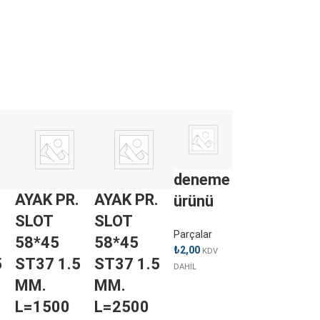
deneme
.
AYAK PR.
AYAK PR.
ürünü
SLOT
SLOT
Parçalar
58*45
58*45
₺
2,00
KDV
5
ST37 1.5
ST37 1.5
DAHİL
MM.
MM.
L=1500
L=2500