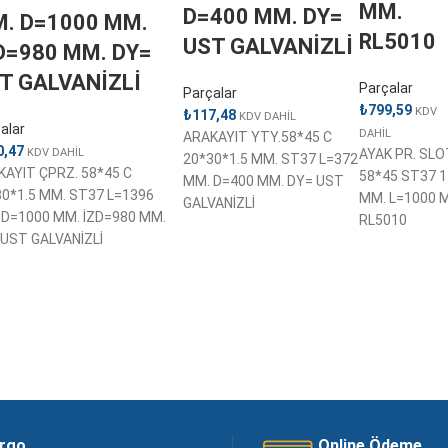
MM.
D=400 MM. DY=
. D=1000 MM.
RL5010
UST GALVANİZLİ
D=980 MM. DY=
T GALVANİZLİ
Parçalar
Parçalar
₺
799,59
KDV
₺
117,48
KDV DAHİL
alar
DAHİL
ARAKAYIT YTY.58*45 C
0,47
AYAK PR. SLO
KDV DAHİL
20*30*1.5 MM. ST37 L=372
KAYIT ÇPRZ. 58*45 C
58*45 ST37 1
MM. D=400 MM. DY= UST
30*1.5 MM. ST37 L=1396
MM. L=1000 
GALVANİZLİ
 D=1000 MM. İZD=980 MM.
RL5010
 UST GALVANİZLİ
argo
Online Ödeme