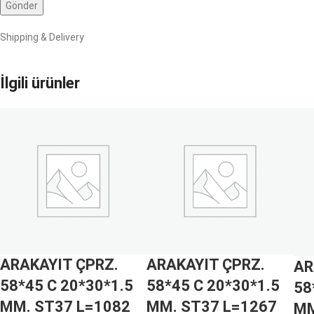
Shipping & Delivery
İlgili ürünler
ARAKAYIT ÇPRZ.
ARAKAYIT ÇPRZ.
AR
58*45 C 20*30*1.5
58*45 C 20*30*1.5
58
MM. ST37 L=1082
MM. ST37 L=1267
MM