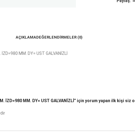
Paylaş:
AÇIKLAMA
DEĞERLENDIRMELER (0)
 İZD=980 MM. DY= UST GALVANİZLİ
 İZD=980 MM. DY= UST GALVANİZLİ” için yorum yapan ilk kişi siz o
dir