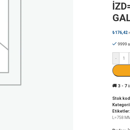
İZD
GAL
₺
176,42
9999 a
-
Stok kod
Kategoril
Etiketler
L=758 MM