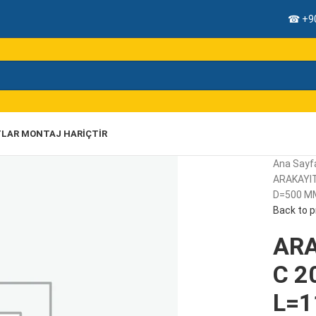
☎ +90
TLAR MONTAJ HARIÇTIR
Ana Sayf
ARAKAYIT
D=500 MM
Back to 
ARA
C 2
L=1