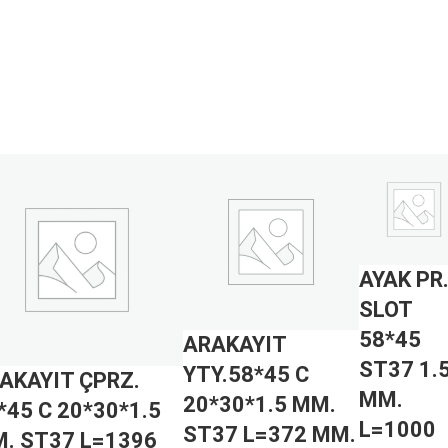
AYAK PR
SLOT
58*45
ARAKAYIT
ST37 1.
YTY.58*45 C
AKAYIT ÇPRZ.
MM.
20*30*1.5 MM.
*45 C 20*30*1.5
L=1000
ST37 L=372 MM.
. ST37 L=1396