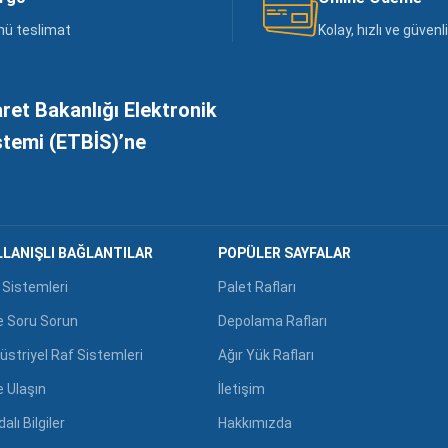
nü teslimat
Kolay, hızlı ve güven
aret Bakanlığı Elektronik
istemi (ETBİS)’ne
LANIŞLI BAĞLANTILAR
POPÜLER SAYFALAR
 Sistemleri
Palet Rafları
e Soru Sorun
Depolama Rafları
üstriyel Raf Sistemleri
Ağır Yük Rafları
e Ulaşın
İletişim
alı Bilgiler
Hakkımızda