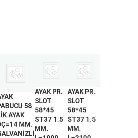
AYAK PR.
AYAK PR.
AYAK
SLOT
SLOT
PABUCU 58
58*45
58*45
LİK AYAK
ST37 1.5
ST37 1.5
DÇ=14 MM.
MM.
MM.
GALVANİZLİ
L=1000
L=2100