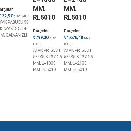
MM.
MM.
arçalar
122,97
RL5010
RL5010
KDV DAHİL
YAK PABUCU 58
İK AYAK DÇ=14
Parçalar
Parçalar
M. GALVANİZLİ
₺
799,30
₺
1.678,10
KDV
KDV
DAHİL
DAHİL
AYAK PR. SLOT
AYAK PR. SLOT
58*45 ST37 1.5
58*45 ST37 1.5
MM. L=1000
MM. L=2100
MM. RL5010
MM. RL5010