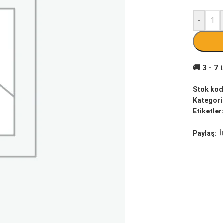
-
Stok kod
Kategoril
Etiketler
Paylaş: