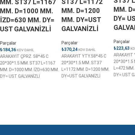
ST37 
ST37 L=1172
MM. ST37 L=1167
MM. D
MM. D=1200
MM. D=1000 MM.
DY= U
MM. DY=UST
İZD=630 MM. DY=
GALVA
GALVANİZLİ
UST GALVANİZLİ
Parçalar
Parçalar
Parçalar
₺
223,63
KD
₺
370,24
₺
184,36
KDV DAHİL
KDV DAHİL
ARAKAYIT 
ARAKAYIT YTY.58*45 C
ARAKAYIT ÇPRZ. 58*45 C
20*30*1.5
20*30*1.5 MM. ST37
20*30*1.5 MM. ST37 L=1167
L=472 MM.
L=1172 MM. D=1200 MM.
MM. D=1000 MM. İZD=630 MM.
DY= UST G
DY=UST GALVANİZLİ
DY= UST GALVANİZLİ