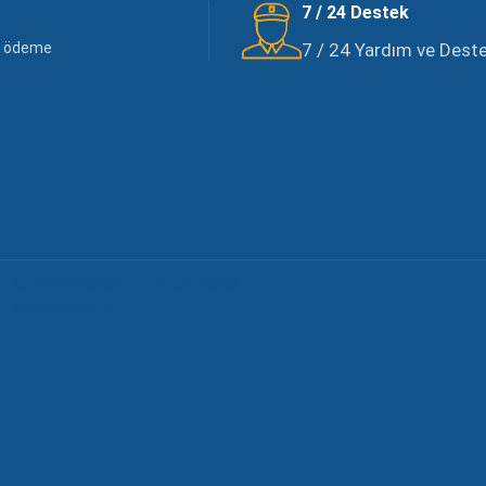
7 / 24 Destek
li ödeme
7 / 24 Yardım ve Destek
Gizlilik Politikamıza Uygun Olarak
Kullanılacaktır