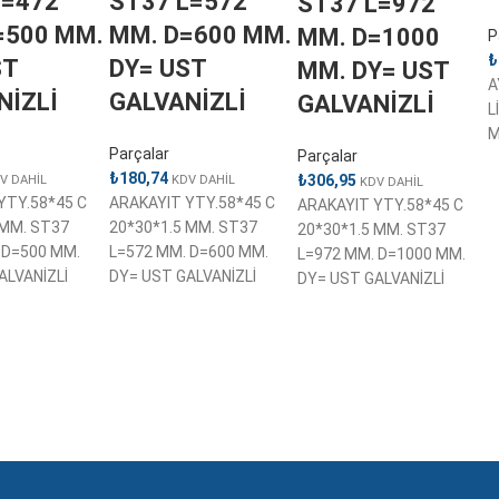
L=472
ST37 L=572
ST37 L=972
=500 MM.
MM. D=600 MM.
MM. D=1000
P
₺
ST
DY= UST
MM. DY= UST
A
NİZLİ
GALVANİZLİ
GALVANİZLİ
L
M
Parçalar
Parçalar
₺
180,74
₺
306,95
V DAHİL
KDV DAHİL
KDV DAHİL
YTY.58*45 C
ARAKAYIT YTY.58*45 C
ARAKAYIT YTY.58*45 C
 MM. ST37
20*30*1.5 MM. ST37
20*30*1.5 MM. ST37
 D=500 MM.
L=572 MM. D=600 MM.
L=972 MM. D=1000 MM.
ALVANİZLİ
DY= UST GALVANİZLİ
DY= UST GALVANİZLİ