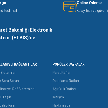
argo
Online Ödeme
nü teslimat
Kolay, hızlı ve güven
aret Bakanlığı Elektronik
istemi (ETBİS)’ne
LANIŞLI BAĞLANTILAR
POPÜLER SAYFALAR
 Sistemleri
Palet Rafları
e Soru Sorun
Depolama Rafları
üstriyel Raf Sistemleri
Ağır Yük Rafları
e Ulaşın
İletişim
alı Bilgiler
Hakkımızda