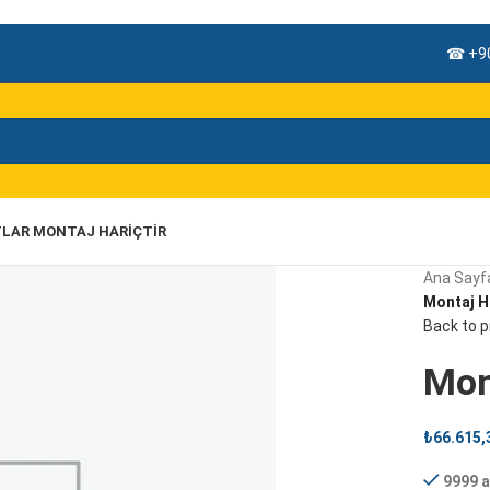
☎ +90
TLAR MONTAJ HARIÇTIR
Ana Sayf
Montaj H
Back to 
Mon
₺
66.615,
9999 a