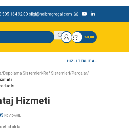
 505 164 92 83
bilgi@haibragregal.com
₺
0,00
HIZLI TEKLIF AL
a
/
Depolama Sistemleri
/
Raf Sistemleri
/
Parçalar
/
izmeti
products
taj Hizmeti
35
KDV DAHİL
det stokta