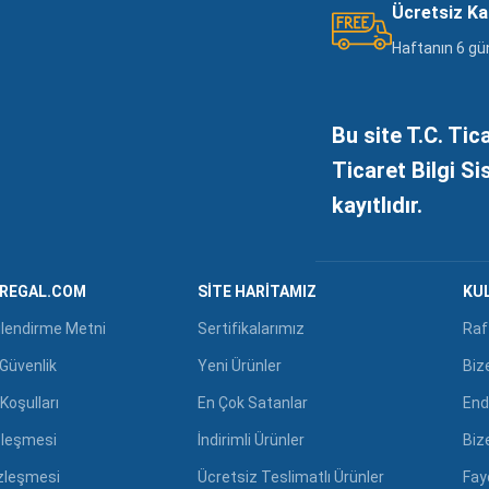
Ücretsiz K
Haftanın 6 gü
Bu site T.C. Tic
Ticaret Bilgi S
kayıtlıdır.
GREGAL.COM
SITE HARITAMIZ
KUL
ilendirme Metni
Sertifikalarımız
Raf
e Güvenlik
Yeni Ürünler
Biz
Koşulları
En Çok Satanlar
End
zleşmesi
İndirimli Ürünler
Biz
özleşmesi
Ücretsiz Teslimatlı Ürünler
Fayd