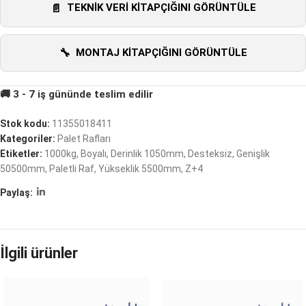
TEKNIK VERI KITAPÇIĞINI GÖRÜNTÜLE
MONTAJ KITAPÇIĞINI GÖRÜNTÜLE
Stok kodu:
11355018411
Kategoriler:
Palet Rafları
Etiketler:
1000kg
,
Boyalı
,
Derinlik 1050mm
,
Desteksiz
,
Genişlik
50500mm
,
Paletli Raf
,
Yükseklik 5500mm
,
Z+4
Paylaş:
İlgili ürünler