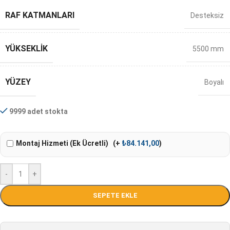
RAF KATMANLARI
Desteksiz
YÜKSEKLIK
5500 mm
YÜZEY
Boyalı
9999 adet stokta
Montaj Hizmeti (Ek Ücretli)
(+
₺
84.141,00
)
-
+
SEPETE EKLE