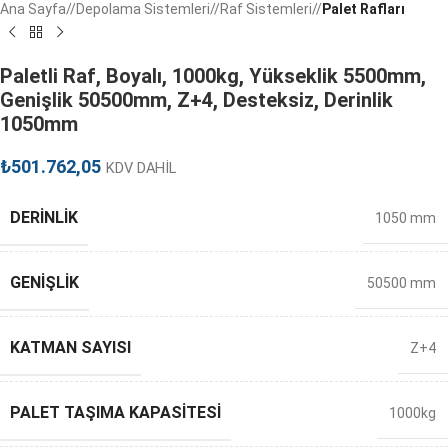
Ana Sayfa
/
Depolama Sistemleri
/
Raf Sistemleri
/
Palet Rafları
Paletli Raf, Boyalı, 1000kg, Yükseklik 5500mm,
Genişlik 50500mm, Z+4, Desteksiz, Derinlik
1050mm
₺
501.762,05
KDV DAHİL
DERINLIK
1050 mm
GENIŞLIK
50500 mm
KATMAN SAYISI
Z+4
PALET TAŞIMA KAPASITESI
1000kg