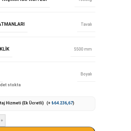
ATMANLARI
Tavalı
KLIK
5500 mm
Boyalı
det stokta
aj Hizmeti (Ek Ücretli)
(+
₺
64.236,67
)
+