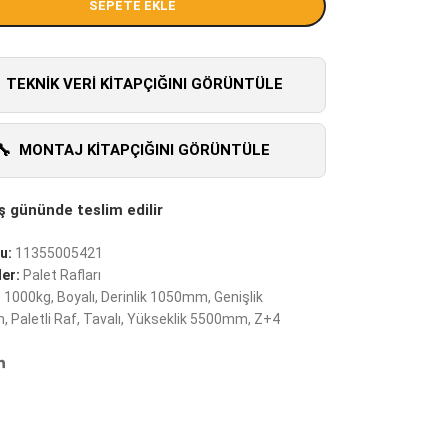
SEPETE EKLE
TEKNIK VERI KITAPÇIĞINI GÖRÜNTÜLE
MONTAJ KITAPÇIĞINI GÖRÜNTÜLE
u:
11355005421
er:
Palet Rafları
:
1000kg
,
Boyalı
,
Derinlik 1050mm
,
Genişlik
m
,
Paletli Raf
,
Tavalı
,
Yükseklik 5500mm
,
Z+4