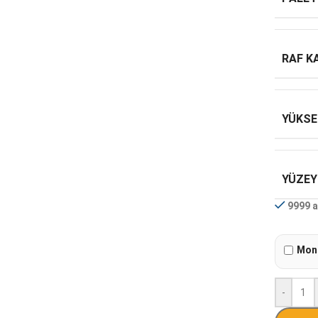
RAF K
YÜKSE
YÜZEY
9999 a
Mont
-