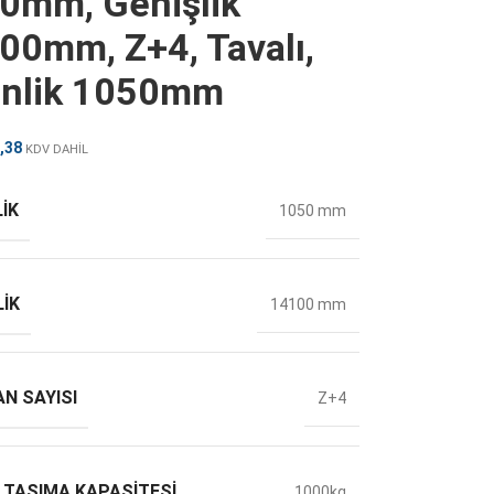
0mm, Genişlik
00mm, Z+4, Tavalı,
inlik 1050mm
,38
KDV DAHİL
IK
1050 mm
LIK
14100 mm
N SAYISI
Z+4
 TAŞIMA KAPASITESI
1000kg