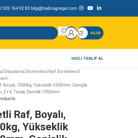
 505 164 92 83
bilgi@haibragregal.com
₺
0,00
HIZLI TEKLIF AL
a
/
Depolama Sistemleri
/
Raf Sistemleri
/
arı
/
af, Boyalı, 1000kg, Yükseklik 5500mm, Genişlik
 Z+4, Tavalı, Derinlik 1050mm
products
tli Raf, Boyalı,
0kg, Yükseklik