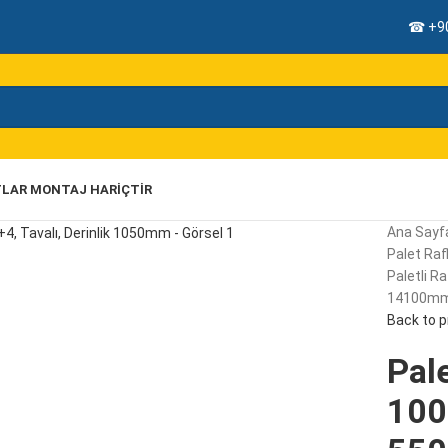
☎ +90
TLAR MONTAJ HARIÇTIR
Ana Sayf
Palet Rafl
Paletli R
14100mm,
Back to 
Pale
100