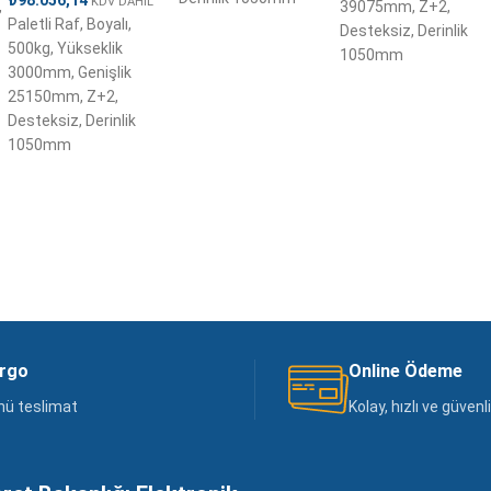
₺
98.056,14
KDV DAHİL
,
39075mm, Z+2,
Paletli Raf, Boyalı,
Desteksiz, Derinlik
500kg, Yükseklik
1050mm
3000mm, Genişlik
25150mm, Z+2,
Desteksiz, Derinlik
1050mm
argo
Online Ödeme
nü teslimat
Kolay, hızlı ve güven