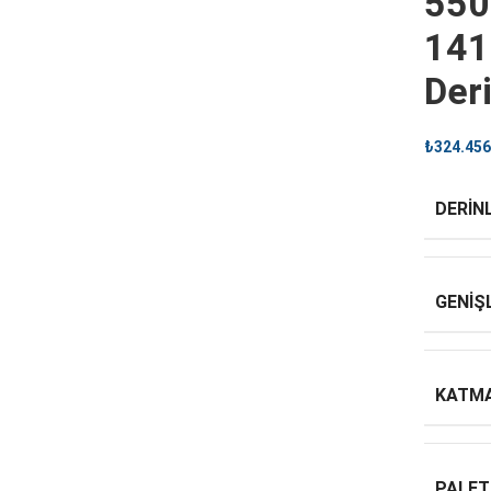
550
141
Der
₺
324.456
DERINL
GENIŞ
KATMA
PALET