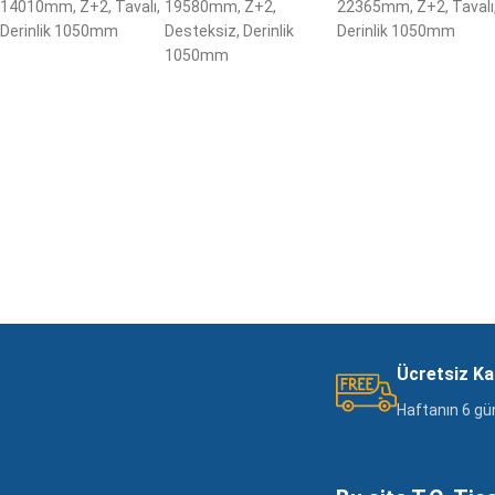
14010mm, Z+2, Tavalı,
19580mm, Z+2,
22365mm, Z+2, Tavalı
Derinlik 1050mm
Desteksiz, Derinlik
Derinlik 1050mm
1050mm
Ücretsiz K
Haftanın 6 gü