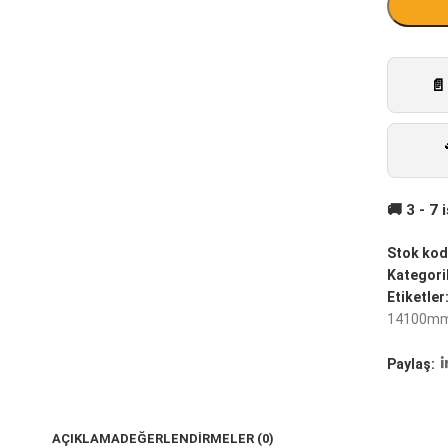
Stok kod
Kategoril
Etiketler
14100m
Paylaş:
AÇIKLAMA
DEĞERLENDIRMELER (0)