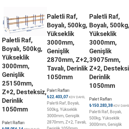
Paletli Raf,
Paletli Raf,
Boyalı, 500kg,
Boyalı, 500kg
Yükseklik
Yükseklik
Paletli Raf,
3000mm,
3000mm,
Boyalı, 500kg,
Genişlik
Genişlik
Yükseklik
2870mm, Z+2,
39075mm,
3000mm,
Tavalı, Derinlik
Z+2, Desteksi
Genişlik
1050mm
Derinlik
25150mm,
1050mm
Palet Rafları
Z+2, Desteksiz,
₺
22.403,07
KDV DAHİL
Palet Rafları
Derinlik
Paletli Raf, Boyalı,
₺
150.283,38
KDV DAHİ
1050mm
500kg, Yükseklik
Paletli Raf, Boyalı,
3000mm, Genişlik
500kg, Yükseklik
2870mm, Z+2, Tavalı,
Palet Rafları
3000mm, Genişlik
Derinlik 1050mm