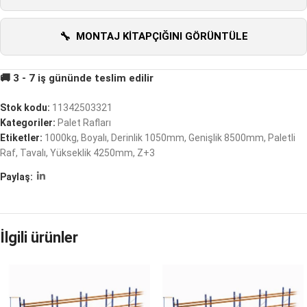
MONTAJ KITAPÇIĞINI GÖRÜNTÜLE
Stok kodu:
11342503321
Kategoriler:
Palet Rafları
Etiketler:
1000kg
,
Boyalı
,
Derinlik 1050mm
,
Genişlik 8500mm
,
Paletli
Raf
,
Tavalı
,
Yükseklik 4250mm
,
Z+3
Paylaş:
İlgili ürünler