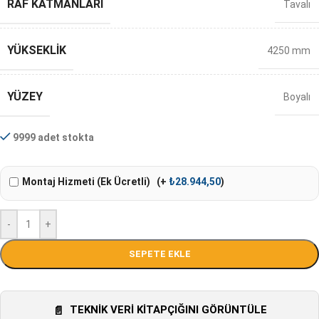
RAF KATMANLARI
Tavalı
YÜKSEKLIK
4250 mm
YÜZEY
Boyalı
9999 adet stokta
Montaj Hizmeti (Ek Ücretli)
(+
₺
28.944,50
)
-
+
SEPETE EKLE
TEKNIK VERI KITAPÇIĞINI GÖRÜNTÜLE