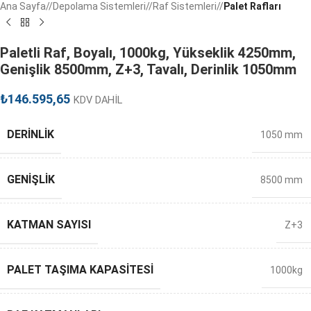
Ana Sayfa
/
Depolama Sistemleri
/
Raf Sistemleri
/
Palet Rafları
Paletli Raf, Boyalı, 1000kg, Yükseklik 4250mm,
Genişlik 8500mm, Z+3, Tavalı, Derinlik 1050mm
₺
146.595,65
KDV DAHİL
DERINLIK
1050 mm
GENIŞLIK
8500 mm
KATMAN SAYISI
Z+3
PALET TAŞIMA KAPASITESI
1000kg