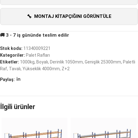
MONTAJ KITAPÇIĞINI GÖRÜNTÜLE
Stok kodu:
11340009221
Kategoriler:
Palet Rafları
Etiketler:
1000kg
,
Boyalı
,
Derinlik 1050mm
,
Genişlik 25300mm
,
Paletli
Raf
,
Tavalı
,
Yükseklik 4000mm
,
Z+2
Paylaş:
İlgili ürünler