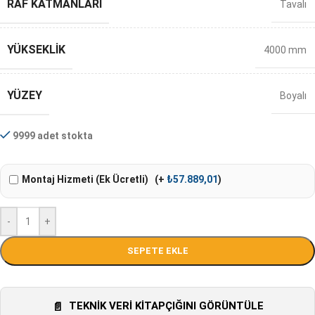
RAF KATMANLARI
Tavalı
YÜKSEKLIK
4000 mm
YÜZEY
Boyalı
9999 adet stokta
Montaj Hizmeti (Ek Ücretli)
(+
₺
57.889,01
)
-
+
SEPETE EKLE
TEKNIK VERI KITAPÇIĞINI GÖRÜNTÜLE