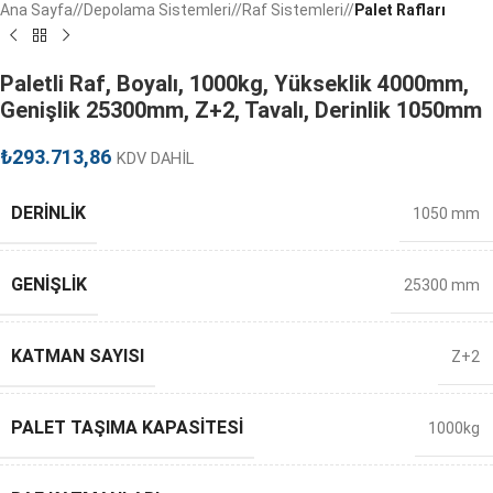
Ana Sayfa
/
Depolama Sistemleri
/
Raf Sistemleri
/
Palet Rafları
Paletli Raf, Boyalı, 1000kg, Yükseklik 4000mm,
Genişlik 25300mm, Z+2, Tavalı, Derinlik 1050mm
₺
293.713,86
KDV DAHİL
DERINLIK
1050 mm
GENIŞLIK
25300 mm
KATMAN SAYISI
Z+2
PALET TAŞIMA KAPASITESI
1000kg