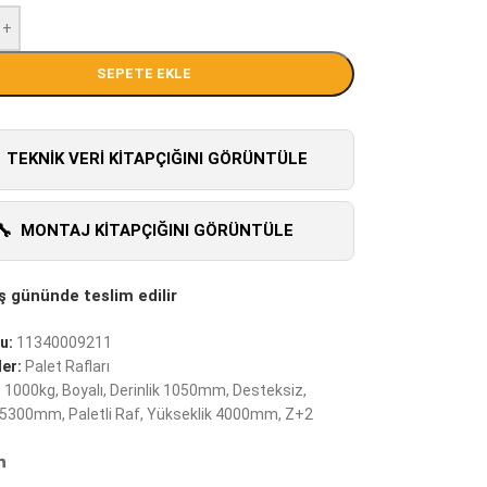
+
SEPETE EKLE
TEKNIK VERI KITAPÇIĞINI GÖRÜNTÜLE
MONTAJ KITAPÇIĞINI GÖRÜNTÜLE
u:
11340009211
er:
Palet Rafları
:
1000kg
,
Boyalı
,
Derinlik 1050mm
,
Desteksiz
,
 25300mm
,
Paletli Raf
,
Yükseklik 4000mm
,
Z+2