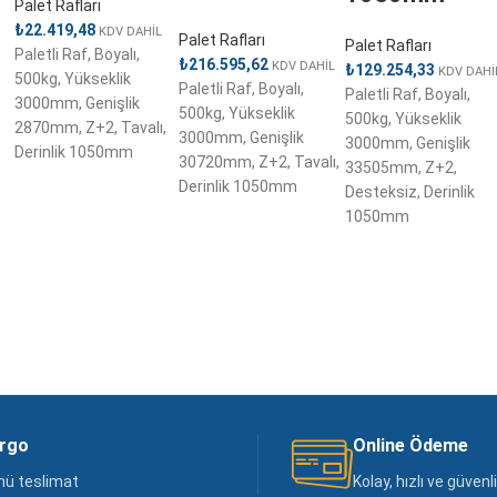
Palet Rafları
₺
22.419,48
KDV DAHİL
Palet Rafları
Palet Rafları
Paletli Raf, Boyalı,
₺
216.595,62
KDV DAHİL
₺
129.254,33
KDV DAHİ
500kg, Yükseklik
Paletli Raf, Boyalı,
Paletli Raf, Boyalı,
3000mm, Genişlik
500kg, Yükseklik
500kg, Yükseklik
2870mm, Z+2, Tavalı,
3000mm, Genişlik
3000mm, Genişlik
Derinlik 1050mm
30720mm, Z+2, Tavalı,
33505mm, Z+2,
Derinlik 1050mm
Desteksiz, Derinlik
1050mm
argo
Online Ödeme
nü teslimat
Kolay, hızlı ve güven