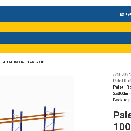
☎ +90
TLAR MONTAJ HARIÇTIR
Ana Sayf
Palet Rafl
Paletli R
25300mm,
Back to 
Pale
100