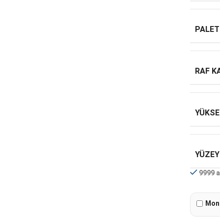
PALET
RAF K
YÜKSE
YÜZEY
9999 a
Mont