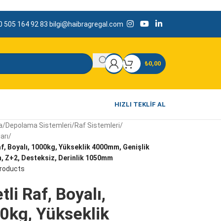
 505 164 92 83
bilgi@haibragregal.com
₺
0,00
HIZLI TEKLIF AL
a
/
Depolama Sistemleri
/
Raf Sistemleri
/
arı
/
af, Boyalı, 1000kg, Yükseklik 4000mm, Genişlik
 Z+2, Desteksiz, Derinlik 1050mm
products
tli Raf, Boyalı,
0kg, Yükseklik