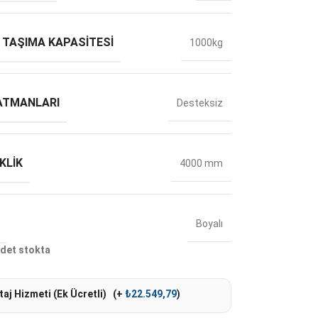
 TAŞIMA KAPASITESI
1000kg
ATMANLARI
Desteksiz
KLIK
4000 mm
Boyalı
det stokta
aj Hizmeti (Ek Ücretli)
(+
₺
22.549,79
)