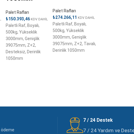
Palet Rafları
Palet Rafları
₺
274.266,11
KDV DAHİL
₺
150.393,46
L
KDV DAHİL
Paletli Raf, Boyalı,
Paletli Raf, Boyalı,
500kg, Yükseklik
500kg, Yükseklik
3000mm, Genişlik
3000mm, Genişlik
39075mm, Z+2, Tavalı,
39075mm, Z+2,
Derinlik 1050mm
Desteksiz, Derinlik
1050mm
7 / 24 Destek
li ödeme
7 / 24 Yardım ve Destek