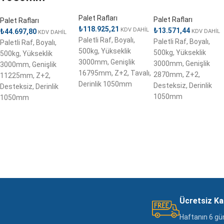
Palet Rafları
Palet Rafları
Palet Rafları
₺
118.925,21
KDV DAHİL
₺
13.571,44
₺
44.697,80
KDV DAHİL
KDV DAHİL
Paletli Raf, Boyalı,
Paletli Raf, Boyalı,
Paletli Raf, Boyalı,
500kg, Yükseklik
500kg, Yükseklik
500kg, Yükseklik
3000mm, Genişlik
3000mm, Genişlik
3000mm, Genişlik
16795mm, Z+2, Tavalı,
2870mm, Z+2,
11225mm, Z+2,
Derinlik 1050mm
Desteksiz, Derinlik
Desteksiz, Derinlik
1050mm
1050mm
Ücretsiz K
Haftanın 6 gü