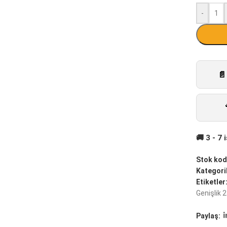
-
Stok kod
Kategoril
Etiketler
Genişlik
Paylaş: