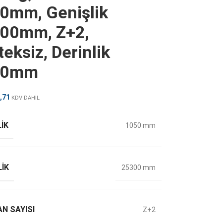
0mm, Genişlik
00mm, Z+2,
eksiz, Derinlik
50mm
,71
KDV DAHİL
IK
1050 mm
LIK
25300 mm
N SAYISI
Z+2