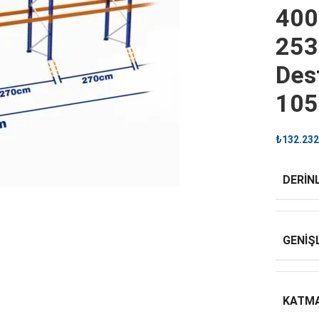
400
253
Dest
10
₺
132.232
DERINL
GENIŞ
KATMA