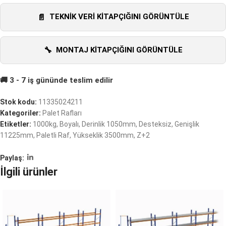
TEKNIK VERI KITAPÇIĞINI GÖRÜNTÜLE
MONTAJ KITAPÇIĞINI GÖRÜNTÜLE
Stok kodu:
11335024211
Kategoriler:
Palet Rafları
Etiketler:
1000kg
,
Boyalı
,
Derinlik 1050mm
,
Desteksiz
,
Genişlik
11225mm
,
Paletli Raf
,
Yükseklik 3500mm
,
Z+2
Paylaş:
İlgili ürünler