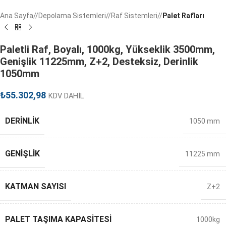
Ana Sayfa
/
Depolama Sistemleri
/
Raf Sistemleri
/
Palet Rafları
Paletli Raf, Boyalı, 1000kg, Yükseklik 3500mm,
Genişlik 11225mm, Z+2, Desteksiz, Derinlik
1050mm
₺
55.302,98
KDV DAHİL
DERINLIK
1050 mm
GENIŞLIK
11225 mm
KATMAN SAYISI
Z+2
PALET TAŞIMA KAPASITESI
1000kg