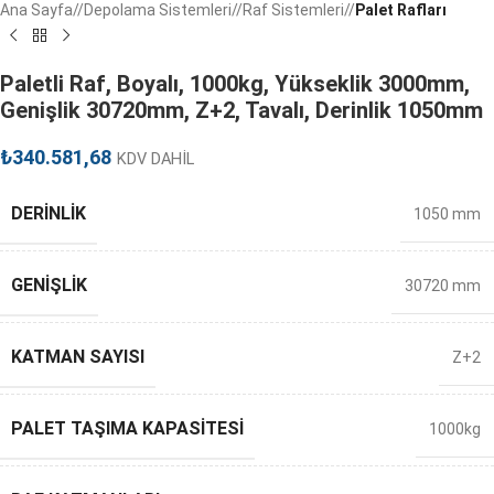
Ana Sayfa
/
Depolama Sistemleri
/
Raf Sistemleri
/
Palet Rafları
Paletli Raf, Boyalı, 1000kg, Yükseklik 3000mm,
Genişlik 30720mm, Z+2, Tavalı, Derinlik 1050mm
₺
340.581,68
KDV DAHİL
DERINLIK
1050 mm
GENIŞLIK
30720 mm
KATMAN SAYISI
Z+2
PALET TAŞIMA KAPASITESI
1000kg