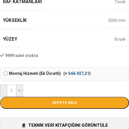
RAF KATMANLARI
Tavalı
YÜKSEKLIK
3000 mm
YÜZEY
Boyalı
9999 adet stokta
Montaj Hizmeti (Ek Ücretli)
(+
₺
66.927,21
)
-
+
SEPETE EKLE
TEKNIK VERI KITAPÇIĞINI GÖRÜNTÜLE