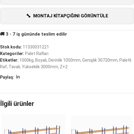
MONTAJ KITAPÇIĞINI GÖRÜNTÜLE
Stok kodu:
11330031221
Kategoriler:
Palet Rafları
Etiketler:
1000kg
,
Boyalı
,
Derinlik 1050mm
,
Genişlik 30720mm
,
Paletli
Raf
,
Tavalı
,
Yükseklik 3000mm
,
Z+2
Paylaş:
İlgili ürünler