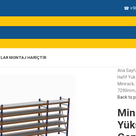
☎ +90
TLAR MONTAJ HARIÇTIR
Ana Sayf
Hafif Yük 
Minirack,
7290mm, 5
Back to 
Mini
Yük