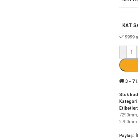
KAT SA
9999 a
-
Stok kod
Kategoril
Etiketler
7290mm
,
2700mm
Paylaş: