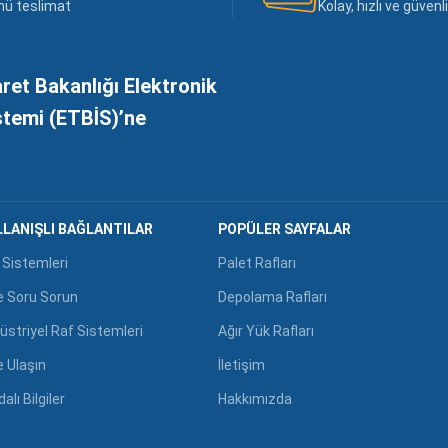
nü teslimat
Kolay, hızlı ve güven
aret Bakanlığı Elektronik
istemi (ETBİS)’ne
LANIŞLI BAĞLANTILAR
POPÜLER SAYFALAR
 Sistemleri
Palet Rafları
e Soru Sorun
Depolama Rafları
üstriyel Raf Sistemleri
Ağır Yük Rafları
e Ulaşın
İletişim
alı Bilgiler
Hakkımızda