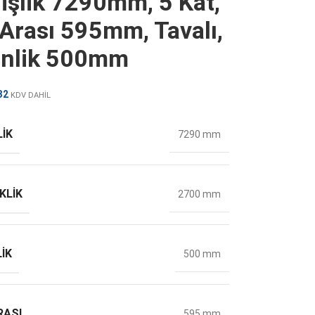
işlik 7290mm, 5 Kat,
 Arası 595mm, Tavalı,
inlik 500mm
32
KDV DAHİL
LIK
7290 mm
KLIK
2700 mm
IK
500 mm
RASI
595 mm