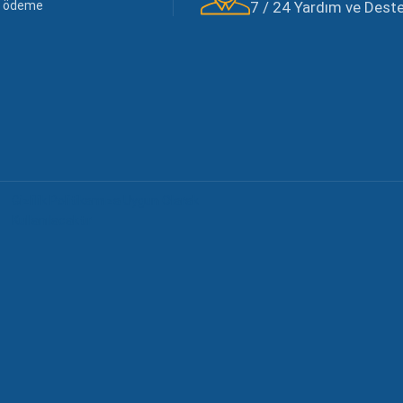
li ödeme
7 / 24 Yardım ve Destek
Gizlilik Politikamıza Uygun Olarak
Kullanılacaktır