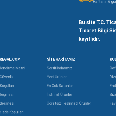
Haftanın 6 gü
Bu site T.C. Tic
Ticaret Bilgi S
kayıtlıdır.
GREGAL.COM
SITE HARITAMIZ
KUL
ilendirme Metni
Sertifikalarımız
Raf
e Güvenlik
Yeni Ürünler
Biz
Koşulları
En Çok Satanlar
End
zleşmesi
İndirimli Ürünler
Biz
özleşmesi
Ücretsiz Teslimatlı Ürünler
Fayd
 İade Koşulları