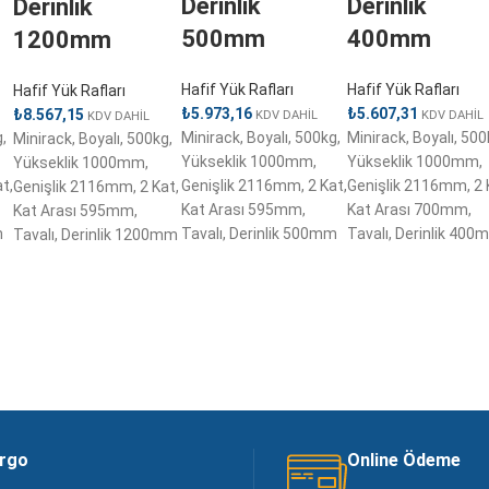
Derinlik
Derinlik
Derinlik
500mm
400mm
1200mm
Hafif Yük Rafları
Hafif Yük Rafları
Hafif Yük Rafları
₺
5.973,16
₺
5.607,31
₺
8.567,15
KDV DAHİL
KDV DAHİL
KDV DAHİL
,
Minirack, Boyalı, 500kg,
Minirack, Boyalı, 500
Minirack, Boyalı, 500kg,
Yükseklik 1000mm,
Yükseklik 1000mm,
Yükseklik 1000mm,
t,
Genişlik 2116mm, 2 Kat,
Genişlik 2116mm, 2 
Genişlik 2116mm, 2 Kat,
Kat Arası 595mm,
Kat Arası 700mm,
Kat Arası 595mm,
m
Tavalı, Derinlik 500mm
Tavalı, Derinlik 400
Tavalı, Derinlik 1200mm
argo
Online Ödeme