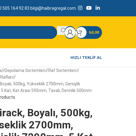
 505 164 92 83
bilgi@haibragregal.com
₺
0,00
HIZLI TEKLIF AL
a
/
Depolama Sistemleri
/
Raf Sistemleri
/
Rafları
/
 Boyalı, 500kg, Yükseklik 2700mm, Genişlik
 Kat, Kat Arası 595mm, Tavalı, Derinlik 500mm
products
rack, Boyalı, 500kg,
seklik 2700mm,