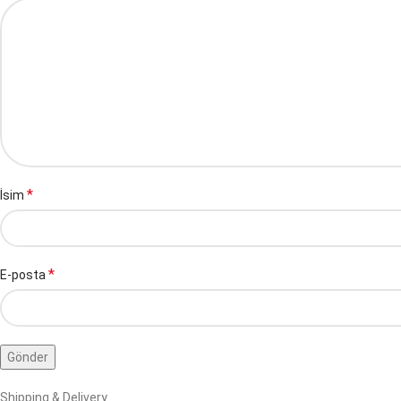
*
İsim
*
E-posta
Shipping & Delivery