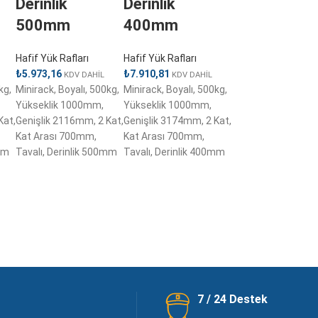
Derinlik
Derinlik
500mm
400mm
Hafif Yük Rafları
Hafif Yük Rafları
₺
5.973,16
₺
7.910,81
KDV DAHİL
KDV DAHİL
kg,
Minirack, Boyalı, 500kg,
Minirack, Boyalı, 500kg,
Yükseklik 1000mm,
Yükseklik 1000mm,
Kat,
Genişlik 2116mm, 2 Kat,
Genişlik 3174mm, 2 Kat,
Kat Arası 700mm,
Kat Arası 700mm,
mm
Tavalı, Derinlik 500mm
Tavalı, Derinlik 400mm
7 / 24 Destek