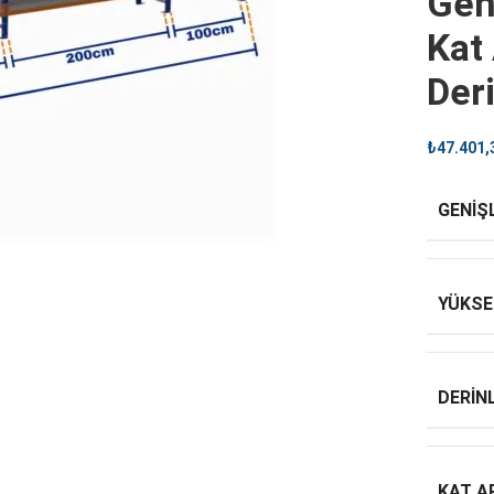
Gen
Kat
Der
₺
47.401,
GENIŞ
YÜKSE
DERINL
KAT A