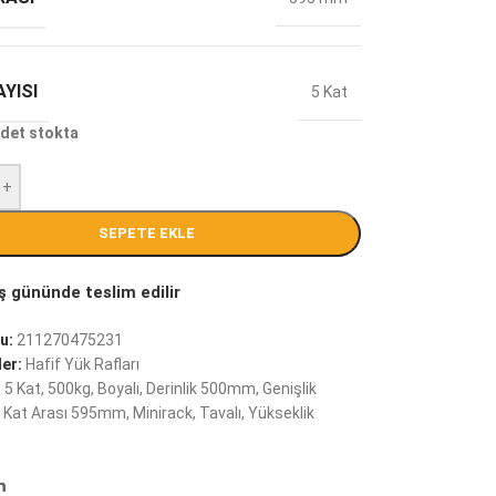
YISI
5 Kat
det stokta
+
SEPETE EKLE
u:
211270475231
er:
Hafif Yük Rafları
:
5 Kat
,
500kg
,
Boyalı
,
Derinlik 500mm
,
Genişlik
Kat Arası 595mm
,
Minirack
,
Tavalı
,
Yükseklik