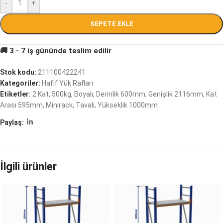
-
+
SEPETE EKLE
Stok kodu:
211100422241
Kategoriler:
Hafif Yük Rafları
Etiketler:
2 Kat
,
500kg
,
Boyalı
,
Derinlik 600mm
,
Genişlik 2116mm
,
Kat
Arası 595mm
,
Minirack
,
Tavalı
,
Yükseklik 1000mm
Paylaş:
İlgili ürünler