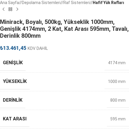
Ana Sayfa
/
Depolama Sistemleri
/
Raf Sistemleri
/
Hafif Yük Rafları
Minirack, Boyalı, 500kg, Yükseklik 1000mm,
Genişlik 4174mm, 2 Kat, Kat Arası 595mm, Tavalı,
Derinlik 800mm
₺
13.461,45
KDV DAHİL
GENIŞLIK
4174 mm
YÜKSEKLIK
1000 mm
DERINLIK
800 mm
KAT ARASI
595 mm