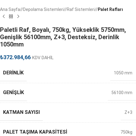
Ana Sayfa
/
Depolama Sistemleri
/
Raf Sistemleri
/
Palet Rafları
Paletli Raf, Boyalı, 750kg, Yükseklik 5750mm,
Genişlik 56100mm, Z+3, Desteksiz, Derinlik
1050mm
₺
372.984,66
KDV DAHİL
DERINLIK
1050 mm
GENIŞLIK
56100 mm
KATMAN SAYISI
Z+3
PALET TAŞIMA KAPASITESI
750kg