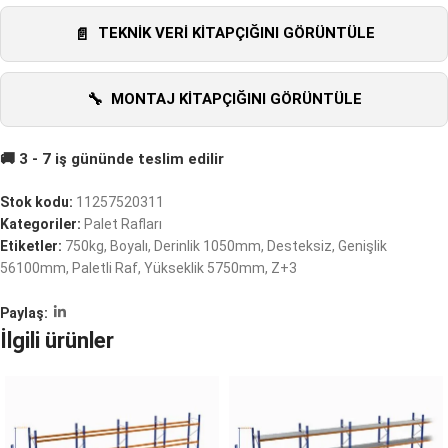
TEKNIK VERI KITAPÇIĞINI GÖRÜNTÜLE
MONTAJ KITAPÇIĞINI GÖRÜNTÜLE
Stok kodu:
11257520311
Kategoriler:
Palet Rafları
Etiketler:
750kg
,
Boyalı
,
Derinlik 1050mm
,
Desteksiz
,
Genişlik
56100mm
,
Paletli Raf
,
Yükseklik 5750mm
,
Z+3
Paylaş:
İlgili ürünler