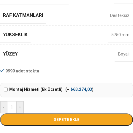
RAF KATMANLARI
Desteksiz
YÜKSEKLIK
5750 mm
YÜZEY
Boyalı
9999 adet stokta
Montaj Hizmeti (Ek Ücretli)
(+
₺
63.274,03
)
-
+
SEPETE EKLE