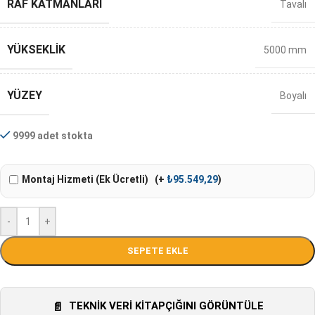
RAF KATMANLARI
Tavalı
YÜKSEKLIK
5000 mm
YÜZEY
Boyalı
9999 adet stokta
Montaj Hizmeti (Ek Ücretli)
(+
₺
95.549,29
)
-
+
SEPETE EKLE
TEKNIK VERI KITAPÇIĞINI GÖRÜNTÜLE