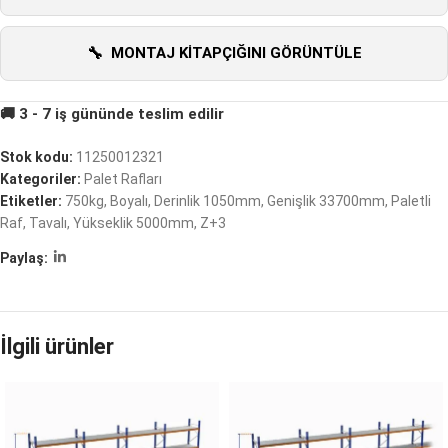
MONTAJ KITAPÇIĞINI GÖRÜNTÜLE
Stok kodu:
11250012321
Kategoriler:
Palet Rafları
Etiketler:
750kg
,
Boyalı
,
Derinlik 1050mm
,
Genişlik 33700mm
,
Paletli
Raf
,
Tavalı
,
Yükseklik 5000mm
,
Z+3
Paylaş:
İlgili ürünler