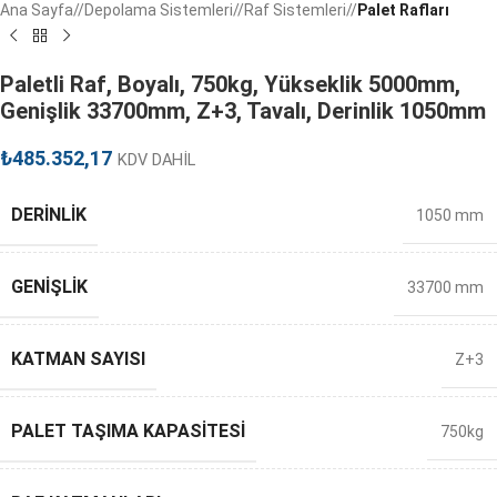
Ana Sayfa
/
Depolama Sistemleri
/
Raf Sistemleri
/
Palet Rafları
Paletli Raf, Boyalı, 750kg, Yükseklik 5000mm,
Genişlik 33700mm, Z+3, Tavalı, Derinlik 1050mm
₺
485.352,17
KDV DAHİL
DERINLIK
1050 mm
GENIŞLIK
33700 mm
KATMAN SAYISI
Z+3
PALET TAŞIMA KAPASITESI
750kg