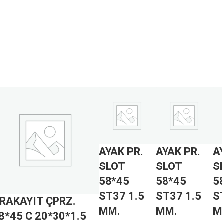
AYAK PR.
AYAK PR.
A
SLOT
SLOT
S
58*45
58*45
5
ST37 1.5
ST37 1.5
S
RAKAYIT ÇPRZ.
MM.
MM.
M
8*45 C 20*30*1.5