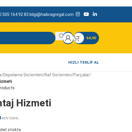
 505 164 92 83
bilgi@haibragregal.com
₺
0,00
HIZLI TEKLIF AL
a
/
Depolama Sistemleri
/
Raf Sistemleri
/
Parçalar
/
izmeti
products
taj Hizmeti
4
KDV DAHİL
det stokta