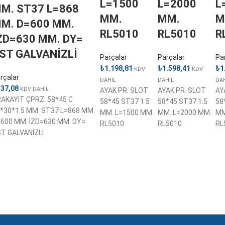
L=1500
L=2000
L
M. ST37 L=868
MM.
MM.
M
M. D=600 MM.
RL5010
RL5010
R
ZD=630 MM. DY=
ST GALVANİZLİ
Parçalar
Parçalar
Pa
₺
1.198,81
₺
1.598,41
₺
1
KDV
KDV
rçalar
DAHİL
DAHİL
DA
137,08
KDV DAHİL
AYAK PR. SLOT
AYAK PR. SLOT
AY
AKAYIT ÇPRZ. 58*45 C
58*45 ST37 1.5
58*45 ST37 1.5
58
*30*1.5 MM. ST37 L=868 MM.
MM. L=1500 MM.
MM. L=2000 MM.
MM
600 MM. İZD=630 MM. DY=
RL5010
RL5010
RL
T GALVANİZLİ