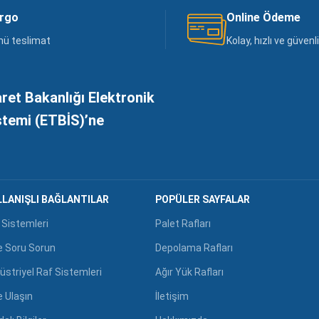
argo
Online Ödeme
nü teslimat
Kolay, hızlı ve güven
aret Bakanlığı Elektronik
istemi (ETBİS)’ne
LANIŞLI BAĞLANTILAR
POPÜLER SAYFALAR
 Sistemleri
Palet Rafları
e Soru Sorun
Depolama Rafları
üstriyel Raf Sistemleri
Ağır Yük Rafları
e Ulaşın
İletişim