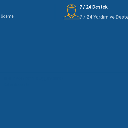
7 / 24 Destek
li ödeme
7 / 24 Yardım ve Destek
Gizlilik Politikamıza Uygun Olarak
Kullanılacaktır