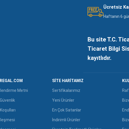
Ücretsiz K
Haftanın 6 gü
Bu site T.C. Tic
Ticaret Bilgi S
kayıtlıdır.
GREGAL.COM
SITE HARITAMIZ
KUL
ilendirme Metni
Sertifikalarımız
Raf
e Güvenlik
Yeni Ürünler
Biz
Koşulları
En Çok Satanlar
End
zleşmesi
İndirimli Ürünler
Biz