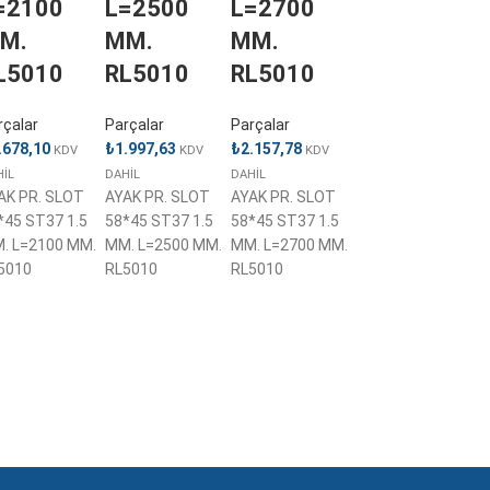
=2100
L=2500
L=2700
M.
MM.
MM.
L5010
RL5010
RL5010
rçalar
Parçalar
Parçalar
.678,10
₺
1.997,63
₺
2.157,78
KDV
KDV
KDV
HİL
DAHİL
DAHİL
AK PR. SLOT
AYAK PR. SLOT
AYAK PR. SLOT
*45 ST37 1.5
58*45 ST37 1.5
58*45 ST37 1.5
. L=2100 MM.
MM. L=2500 MM.
MM. L=2700 MM.
5010
RL5010
RL5010