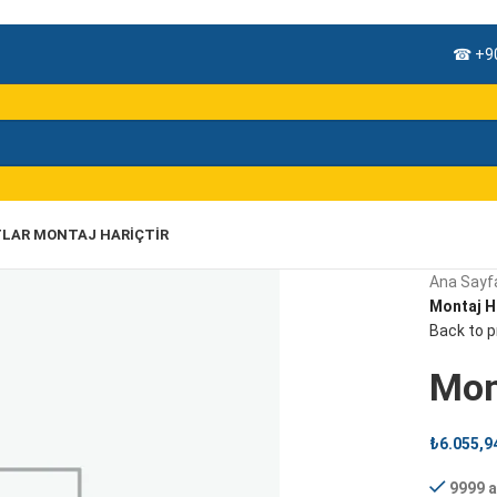
☎ +90
TLAR MONTAJ HARIÇTIR
Ana Sayf
Montaj H
Back to 
Mon
₺
6.055,9
9999 a