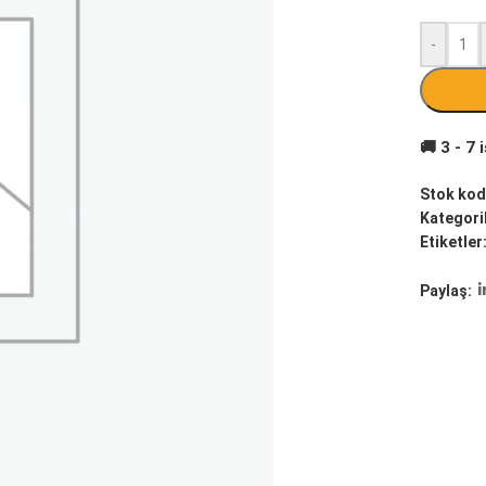
-
Stok kod
Kategoril
Etiketler
Paylaş: