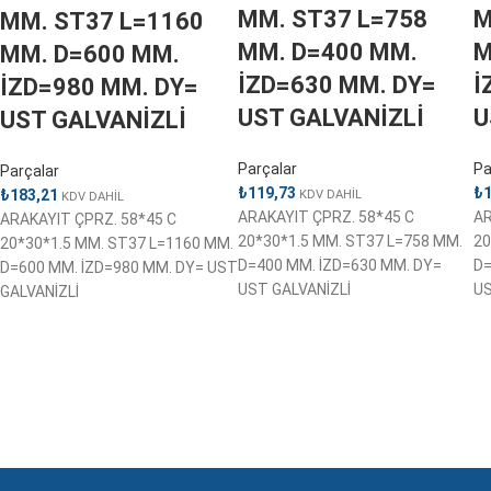
MM. ST37 L=758
M
MM. ST37 L=1160
MM. D=400 MM.
M
MM. D=600 MM.
İZD=630 MM. DY=
İ
İZD=980 MM. DY=
UST GALVANİZLİ
U
UST GALVANİZLİ
Parçalar
Pa
Parçalar
₺
119,73
₺
₺
183,21
KDV DAHİL
KDV DAHİL
ARAKAYIT ÇPRZ. 58*45 C
AR
ARAKAYIT ÇPRZ. 58*45 C
20*30*1.5 MM. ST37 L=758 MM.
20
20*30*1.5 MM. ST37 L=1160 MM.
D=400 MM. İZD=630 MM. DY=
D=
D=600 MM. İZD=980 MM. DY= UST
UST GALVANİZLİ
US
GALVANİZLİ