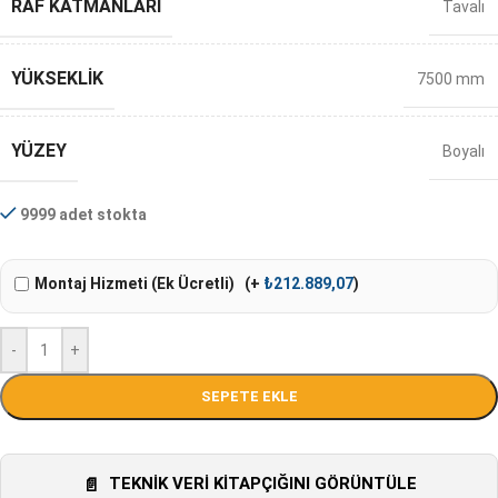
RAF KATMANLARI
Tavalı
YÜKSEKLIK
7500 mm
YÜZEY
Boyalı
9999 adet stokta
Montaj Hizmeti (Ek Ücretli)
(+
₺
212.889,07
)
-
+
SEPETE EKLE
TEKNIK VERI KITAPÇIĞINI GÖRÜNTÜLE