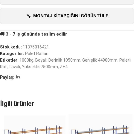
MONTAJ KITAPÇIĞINI GÖRÜNTÜLE
Stok kodu:
11375016421
Kategoriler:
Palet Rafları
Etiketler:
1000kg
,
Boyalı
,
Derinlik 1050mm
,
Genişlik 44900mm
,
Paletli
Raf
,
Tavalı
,
Yükseklik 7500mm
,
Z+4
Paylaş:
İlgili ürünler