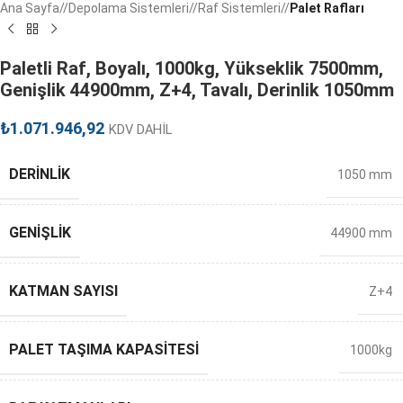
Ana Sayfa
/
Depolama Sistemleri
/
Raf Sistemleri
/
Palet Rafları
Paletli Raf, Boyalı, 1000kg, Yükseklik 7500mm,
Genişlik 44900mm, Z+4, Tavalı, Derinlik 1050mm
₺
1.071.946,92
KDV DAHİL
DERINLIK
1050 mm
GENIŞLIK
44900 mm
KATMAN SAYISI
Z+4
PALET TAŞIMA KAPASITESI
1000kg