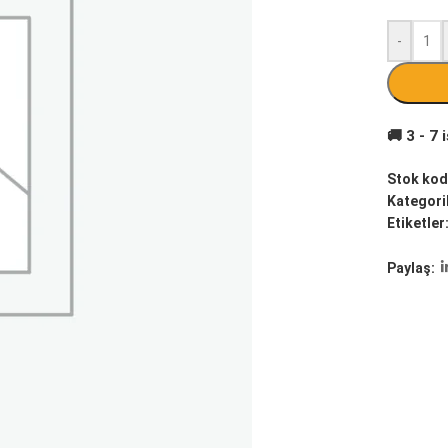
-
Stok kod
Kategoril
Etiketler
Paylaş: