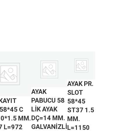
AYAK PR.
AYAK
SLOT
PABUCU 58
KAYIT
58*45
LİK AYAK
58*45 C
ST37 1.5
DÇ=14 MM.
30*1.5 MM.
MM.
GALVANİZLİ
7 L=972
L=1150