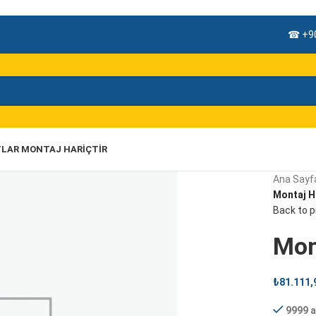
☎ +90
TLAR MONTAJ HARIÇTIR
Ana Sayf
Montaj H
Back to 
Mon
₺
81.111,
9999 a