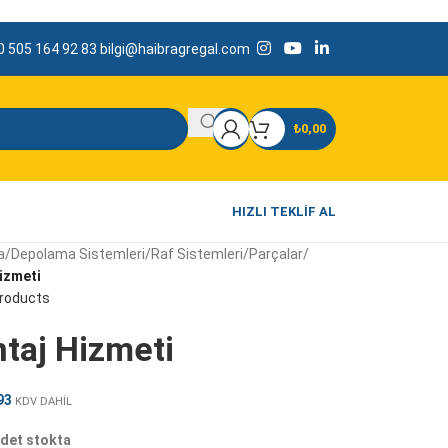
 505 164 92 83
bilgi@haibragregal.com
₺
0,00
HIZLI TEKLIF AL
a
/
Depolama Sistemleri
/
Raf Sistemleri
/
Parçalar
/
izmeti
products
taj Hizmeti
93
KDV DAHİL
det stokta