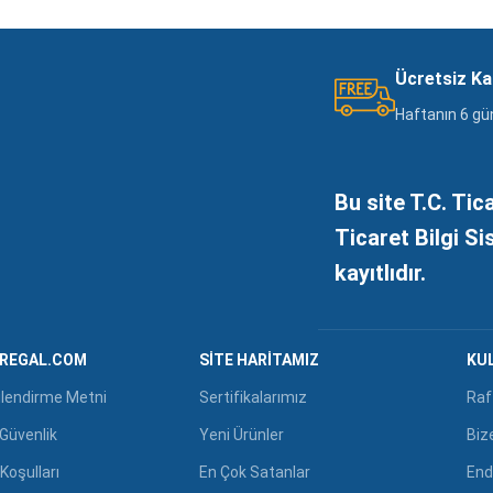
Ücretsiz K
Haftanın 6 gü
Bu site T.C. Tic
Ticaret Bilgi S
kayıtlıdır.
GREGAL.COM
SITE HARITAMIZ
KUL
ilendirme Metni
Sertifikalarımız
Raf
e Güvenlik
Yeni Ürünler
Biz
Koşulları
En Çok Satanlar
End