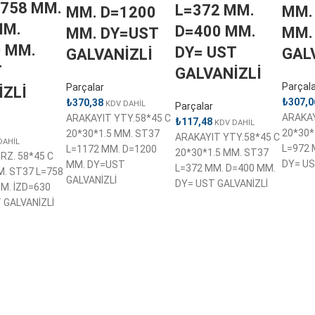
=758 MM.
L=372 MM.
MM.
MM. D=1200
MM.
D=400 MM.
MM.
MM. DY=UST
0 MM.
DY= UST
GAL
GALVANİZLİ
T
GALVANİZLİ
Parçal
Parçalar
İZLİ
₺
307,0
₺
370,38
KDV DAHİL
Parçalar
ARAKAY
ARAKAYIT YTY.58*45 C
₺
117,48
KDV DAHİL
20*30*
20*30*1.5 MM. ST37
ARAKAYIT YTY.58*45 C
DAHİL
L=972 
L=1172 MM. D=1200
20*30*1.5 MM. ST37
RZ. 58*45 C
DY= US
MM. DY=UST
L=372 MM. D=400 MM.
M. ST37 L=758
GALVANİZLİ
DY= UST GALVANİZLİ
M. İZD=630
 GALVANİZLİ