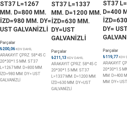
ST37 L
ST37 L=1267
ST37 L=1337
D=400 
MM. D=800 MM.
MM. D=1200 MM.
İZD=63
İZD=980 MM. DY=
İZD=630 MM.
DY= US
UST GALVANİZLİ
DY=UST
GALVAN
GALVANİZLİ
Parçalar
₺
200,06
KDV DAHİL
Parçalar
Parçalar
ARAKAYIT ÇPRZ. 58*45 C
₺
119,77
KDV 
₺
211,13
KDV DAHİL
20*30*1.5 MM. ST37
ARAKAYIT ÇP
ARAKAYIT ÇPRZ. 58*45 C
L=1267 MM. D=800 MM.
20*30*1.5 M
20*30*1.5 MM. ST37
İZD=980 MM. DY= UST
MM. D=400 M
L=1337 MM. D=1200 MM.
GALVANİZLİ
MM. DY= UST
İZD=630 MM. DY=UST
GALVANİZLİ