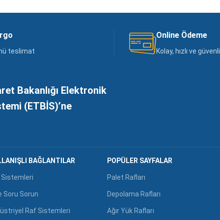
argo
Online Ödeme
nü teslimat
Kolay, hızlı ve güven
aret Bakanlığı Elektronik
istemi (ETBİS)’ne
LANIŞLI BAĞLANTILAR
POPÜLER SAYFALAR
 Sistemleri
Palet Rafları
e Soru Sorun
Depolama Rafları
üstriyel Raf Sistemleri
Ağır Yük Rafları