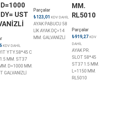
 D=1000
MM.
Parçalar
 DY= UST
RL5010
₺
123,01
KDV DAHİL
VANİZLİ
AYAK PABUCU 58
Parçalar
LİK AYAK DÇ=14
₺
919,27
KDV
MM. GALVANİZLİ
ar
DAHİL
6
KDV DAHİL
AYAK PR.
IT YTY.58*45 C
SLOT 58*45
1.5 MM. ST37
ST37 1.5 MM.
MM. D=1000 MM.
L=1150 MM.
T GALVANİZLİ
RL5010