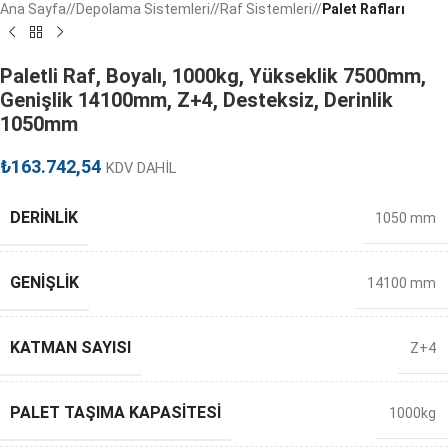
Ana Sayfa
/
Depolama Sistemleri
/
Raf Sistemleri
/
Palet Rafları
Paletli Raf, Boyalı, 1000kg, Yükseklik 7500mm,
Genişlik 14100mm, Z+4, Desteksiz, Derinlik
1050mm
₺
163.742,54
KDV DAHİL
DERINLIK
1050 mm
GENIŞLIK
14100 mm
KATMAN SAYISI
Z+4
PALET TAŞIMA KAPASITESI
1000kg