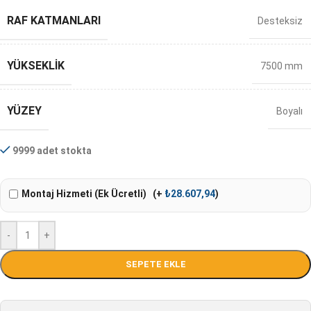
RAF KATMANLARI
Desteksiz
YÜKSEKLIK
7500 mm
YÜZEY
Boyalı
9999 adet stokta
Montaj Hizmeti (Ek Ücretli)
(+
₺
28.607,94
)
-
+
SEPETE EKLE