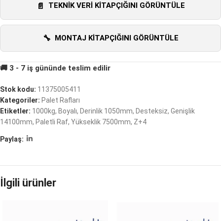
TEKNIK VERI KITAPÇIĞINI GÖRÜNTÜLE
MONTAJ KITAPÇIĞINI GÖRÜNTÜLE
Stok kodu:
11375005411
Kategoriler:
Palet Rafları
Etiketler:
1000kg
,
Boyalı
,
Derinlik 1050mm
,
Desteksiz
,
Genişlik
14100mm
,
Paletli Raf
,
Yükseklik 7500mm
,
Z+4
Paylaş:
İlgili ürünler