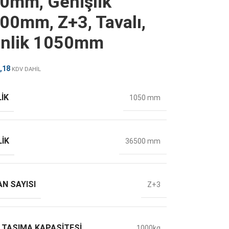
0mm, Genişlik
00mm, Z+3, Tavalı,
inlik 1050mm
,18
KDV DAHİL
IK
1050 mm
LIK
36500 mm
N SAYISI
Z+3
 TAŞIMA KAPASITESI
1000kg