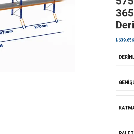
575
365
Der
₺
639.656
DERINL
GENIŞ
KATMA
PALET