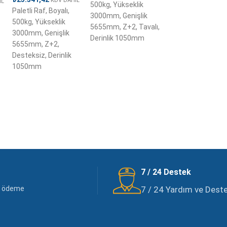
KDV DAHİL
İL
500kg, Yükseklik
Paletli Raf, Boyalı,
3000mm, Genişlik
500kg, Yükseklik
5655mm, Z+2, Tavalı,
3000mm, Genişlik
Derinlik 1050mm
5655mm, Z+2,
Desteksiz, Derinlik
1050mm
7 / 24 Destek
li ödeme
7 / 24 Yardım ve Destek