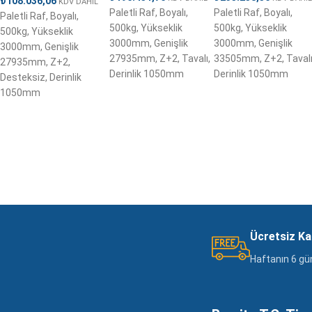
₺
108.036,06
KDV DAHİL
Paletli Raf, Boyalı,
Paletli Raf, Boyalı,
Paletli Raf, Boyalı,
500kg, Yükseklik
500kg, Yükseklik
500kg, Yükseklik
3000mm, Genişlik
3000mm, Genişlik
3000mm, Genişlik
27935mm, Z+2, Tavalı,
33505mm, Z+2, Tavalı
27935mm, Z+2,
Derinlik 1050mm
Derinlik 1050mm
Desteksiz, Derinlik
1050mm
Ücretsiz K
Haftanın 6 gü