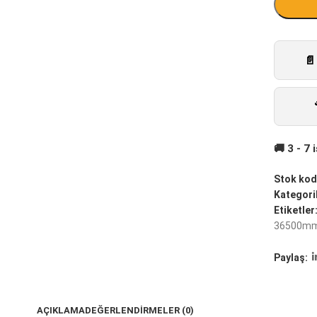
Stok kod
Kategoril
Etiketler
36500m
Paylaş:
AÇIKLAMA
DEĞERLENDIRMELER (0)