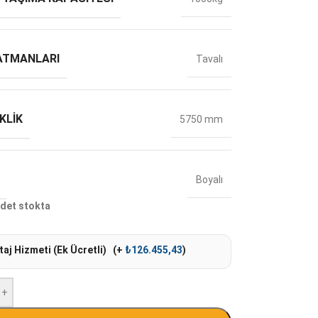
ATMANLARI
Tavalı
KLIK
5750 mm
Boyalı
det stokta
aj Hizmeti (Ek Ücretli)
(+
₺
126.455,43
)
+