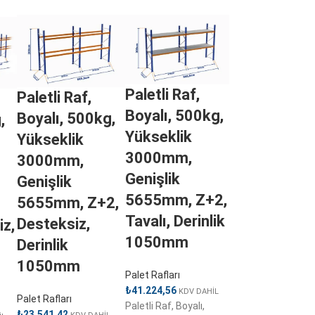
Paletli Raf,
Paletli Raf,
Boyalı, 500kg,
Boyalı, 500kg,
,
Yükseklik
Yükseklik
3000mm,
3000mm,
Genişlik
Genişlik
5655mm, Z+2,
5655mm, Z+2,
Tavalı, Derinlik
Desteksiz,
iz,
1050mm
Derinlik
1050mm
Palet Rafları
₺
41.224,56
KDV DAHİL
Palet Rafları
Paletli Raf, Boyalı,
₺
23.541,42