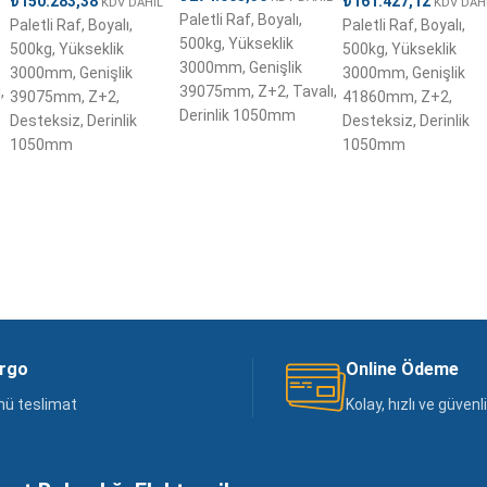
₺
150.283,38
₺
161.427,12
KDV DAHİL
KDV DAH
Paletli Raf, Boyalı,
Paletli Raf, Boyalı,
Paletli Raf, Boyalı,
500kg, Yükseklik
500kg, Yükseklik
500kg, Yükseklik
3000mm, Genişlik
3000mm, Genişlik
3000mm, Genişlik
,
39075mm, Z+2, Tavalı,
39075mm, Z+2,
41860mm, Z+2,
Derinlik 1050mm
Desteksiz, Derinlik
Desteksiz, Derinlik
1050mm
1050mm
argo
Online Ödeme
nü teslimat
Kolay, hızlı ve güven