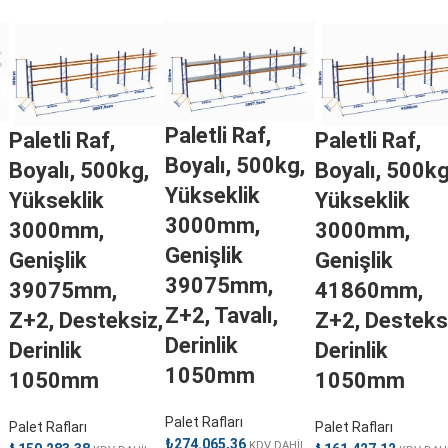
Paletli Raf,
Paletli Raf,
Paletli Raf,
Boyalı, 500kg,
Boyalı, 500kg,
Boyalı, 500kg
Yükseklik
Yükseklik
Yükseklik
3000mm,
3000mm,
3000mm,
Genişlik
Genişlik
Genişlik
39075mm,
39075mm,
41860mm,
Z+2, Tavalı,
Z+2, Desteksiz,
Z+2, Desteks
Derinlik
Derinlik
Derinlik
1050mm
1050mm
1050mm
Palet Rafları
Palet Rafları
Palet Rafları
₺
274.065,36
KDV DAHİL