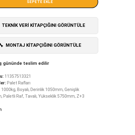
SEPETE EKLE
TEKNIK VERI KITAPÇIĞINI GÖRÜNTÜLE
MONTAJ KITAPÇIĞINI GÖRÜNTÜLE
u:
11357513321
er:
Palet Rafları
:
1000kg
,
Boyalı
,
Derinlik 1050mm
,
Genişlik
m
,
Paletli Raf
,
Tavalı
,
Yükseklik 5750mm
,
Z+3