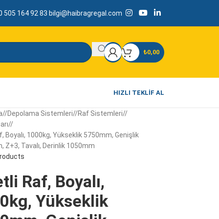
 505 164 92 83
bilgi@haibragregal.com
₺
0,00
HIZLI TEKLIF AL
a
/
Depolama Sistemleri
/
Raf Sistemleri
/
arı
/
af, Boyalı, 1000kg, Yükseklik 5750mm, Genişlik
 Z+3, Tavalı, Derinlik 1050mm
products
tli Raf, Boyalı,
0kg, Yükseklik