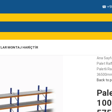
☎ +90
TLAR MONTAJ HARIÇTIR
Ana Sayf
Palet Rafl
Paletli R
36500mm,
Back to 
Pale
100