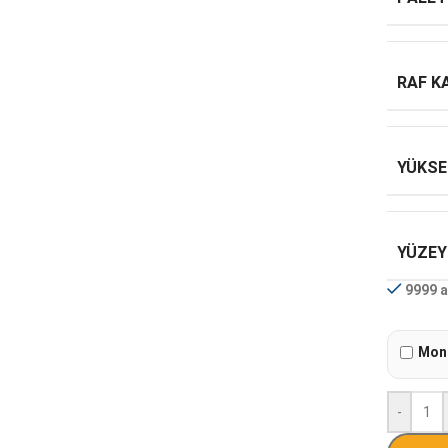
RAF K
YÜKSE
YÜZEY
9999 a
Mont
-