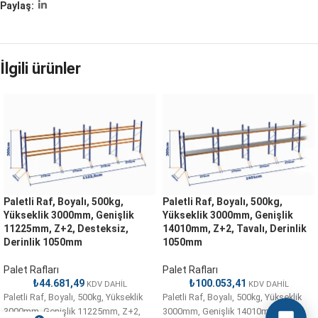
Paylaş:
İlgili ürünler
Paletli Raf, Boyalı, 500kg,
Paletli Raf, Boyalı, 500kg,
Yükseklik 3000mm, Genişlik
Yükseklik 3000mm, Genişlik
11225mm, Z+2, Desteksiz,
14010mm, Z+2, Tavalı, Derinlik
Derinlik 1050mm
1050mm
Palet Rafları
Palet Rafları
₺
44.681,49
₺
100.053,41
KDV DAHİL
KDV DAHİL
Paletli Raf, Boyalı, 500kg, Yükseklik
Paletli Raf, Boyalı, 500kg, Yükseklik
3000mm, Genişlik 11225mm, Z+2,
3000mm, Genişlik 14010mm, Z+2,