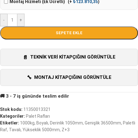
Montaj Hizmeti (Ek Ücretli)
(+
₺
123.810,35
)
-
+
SEPETE EKLE
TEKNIK VERI KITAPÇIĞINI GÖRÜNTÜLE
MONTAJ KITAPÇIĞINI GÖRÜNTÜLE
Stok kodu:
11350013321
Kategoriler:
Palet Rafları
Etiketler:
1000kg
,
Boyalı
,
Derinlik 1050mm
,
Genişlik 36500mm
,
Paletli
Raf
,
Tavalı
,
Yükseklik 5000mm
,
Z+3