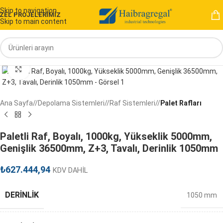
Skip to navigation
ZEL PROJELERİMİZ
Skip to main content
Ana Sayfa
/
Depolama Sistemleri
/
Raf Sistemleri
/
Palet Rafları
Paletli Raf, Boyalı, 1000kg, Yükseklik 5000mm,
Genişlik 36500mm, Z+3, Tavalı, Derinlik 1050mm
₺
627.444,94
KDV DAHİL
DERINLIK
1050 mm