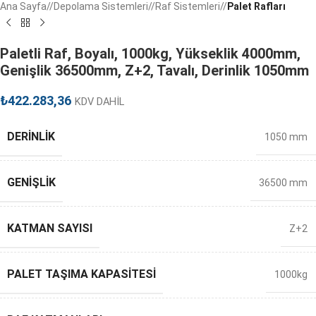
Ana Sayfa
/
Depolama Sistemleri
/
Raf Sistemleri
/
Palet Rafları
Paletli Raf, Boyalı, 1000kg, Yükseklik 4000mm,
Genişlik 36500mm, Z+2, Tavalı, Derinlik 1050mm
₺
422.283,36
KDV DAHİL
DERINLIK
1050 mm
GENIŞLIK
36500 mm
KATMAN SAYISI
Z+2
PALET TAŞIMA KAPASITESI
1000kg