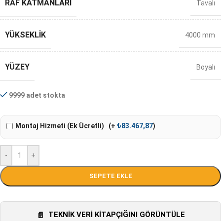
RAF KATMANLARI
Tavalı
YÜKSEKLIK
4000 mm
YÜZEY
Boyalı
9999 adet stokta
Montaj Hizmeti (Ek Ücretli)
(+
₺
83.467,87
)
-
+
SEPETE EKLE
TEKNIK VERI KITAPÇIĞINI GÖRÜNTÜLE