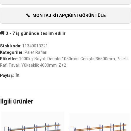
MONTAJ KITAPÇIĞINI GÖRÜNTÜLE
Stok kodu:
11340013221
Kategoriler:
Palet Rafları
Etiketler:
1000kg
,
Boyalı
,
Derinlik 1050mm
,
Genişlik 36500mm
,
Paletli
Raf
,
Tavalı
,
Yükseklik 4000mm
,
Z+2
Paylaş:
İlgili ürünler