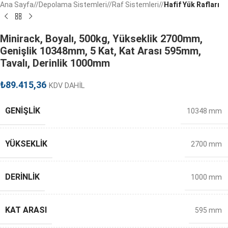
Ana Sayfa
/
Depolama Sistemleri
/
Raf Sistemleri
/
Hafif Yük Rafları
Minirack, Boyalı, 500kg, Yükseklik 2700mm,
Genişlik 10348mm, 5 Kat, Kat Arası 595mm,
Tavalı, Derinlik 1000mm
₺
89.415,36
KDV DAHİL
GENIŞLIK
10348 mm
YÜKSEKLIK
2700 mm
DERINLIK
1000 mm
KAT ARASI
595 mm