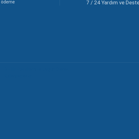
li ödeme
7 / 24 Yardım ve Destek
Gizlilik Politikamıza Uygun Olarak
Kullanılacaktır