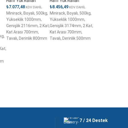
Hafif Yük Rafları
Hafif Yük Rafları
₺
7.077,48
₺
8.456,49
KDV DAHİL
KDV DAHİL
Minirack, Boyalı, 500kg,
Minirack, Boyalı, 500kg,
Yükseklik 1000mm,
Yükseklik 1000mm,
Genişlik 2116mm, 2 Kat,
Genişlik 3174mm, 2 Kat,
Kat Arası 700mm,
Kat Arası 700mm,
kg,
Tavalı, Derinlik 800mm
Tavalı, Derinlik 500mm
Kat,
mm
7 / 24 Destek