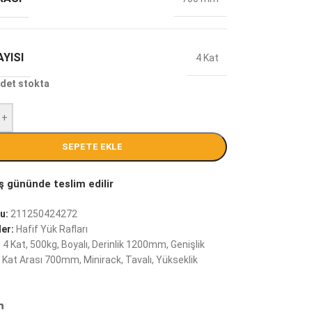
YISI
4 Kat
det stokta
+
SEPETE EKLE
u:
211250424272
er:
Hafif Yük Rafları
:
4 Kat
,
500kg
,
Boyalı
,
Derinlik 1200mm
,
Genişlik
Kat Arası 700mm
,
Minirack
,
Tavalı
,
Yükseklik