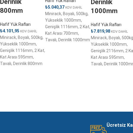
Derinlik
Derinlik
Hafif Yük Rafları
₺
5.040,37
KDV DAHİL
800mm
1000mm
Minirack, Boyalı, 500kg,
Yükseklik 1000mm,
Hafif Yük Rafları
Hafif Yük Rafları
Genişlik 1116mm, 2 Kat,
₺
4.101,95
₺
7.819,98
KDV DAHİL
KDV DAHİL
Kat Arası 700mm,
Minirack, Boyalı, 500kg,
Minirack, Boyalı, 500kg
Tavalı, Derinlik 1000mm
Yükseklik 1000mm,
Yükseklik 1000mm,
Genişlik 1116mm, 2 Kat,
Genişlik 2116mm, 2 Ka
Kat Arası 595mm,
Kat Arası 595mm,
Tavalı, Derinlik 800mm
Tavalı, Derinlik 1000
Ücretsiz K