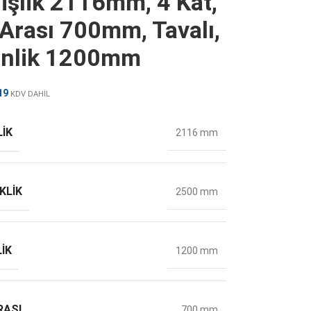
işlik 2116mm, 4 Kat,
 Arası 700mm, Tavalı,
inlik 1200mm
19
KDV DAHİL
LIK
2116 mm
KLIK
2500 mm
IK
1200 mm
RASI
700 mm