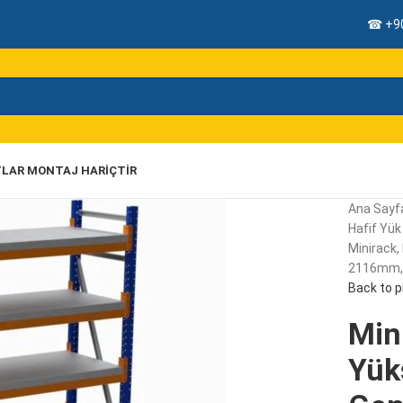
☎ +90
TLAR MONTAJ HARIÇTIR
Ana Sayf
Hafif Yük 
Minirack,
2116mm, 4
Back to 
Mini
Yük