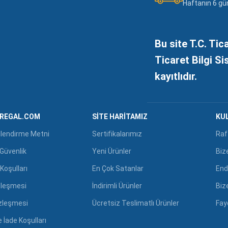
Haftanın 6 gü
Bu site T.C. Tic
Ticaret Bilgi S
kayıtlıdır.
GREGAL.COM
SITE HARITAMIZ
KUL
ilendirme Metni
Sertifikalarımız
Raf
e Güvenlik
Yeni Ürünler
Biz
Koşulları
En Çok Satanlar
End
zleşmesi
İndirimli Ürünler
Biz
özleşmesi
Ücretsiz Teslimatlı Ürünler
Fayd
 İade Koşulları