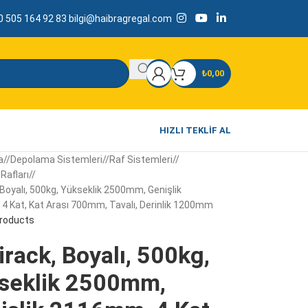
 505 164 92 83
bilgi@haibragregal.com
₺
0,00
HIZLI TEKLIF AL
a
/
Depolama Sistemleri
/
Raf Sistemleri
/
Rafları
/
 Boyalı, 500kg, Yükseklik 2500mm, Genişlik
 Kat, Kat Arası 700mm, Tavalı, Derinlik 1200mm
products
rack, Boyalı, 500kg,
seklik 2500mm,