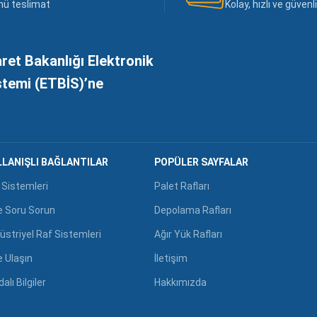
nü teslimat
Kolay, hızlı ve güven
aret Bakanlığı Elektronik
istemi (ETBİS)’ne
LANIŞLI BAĞLANTILAR
POPÜLER SAYFALAR
 Sistemleri
Palet Rafları
e Soru Sorun
Depolama Rafları
üstriyel Raf Sistemleri
Ağır Yük Rafları
e Ulaşın
İletişim
alı Bilgiler
Hakkımızda