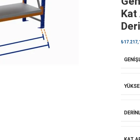
Gen
Kat
Der
₺
17.217,
GENIŞ
YÜKSE
DERINL
KAT A