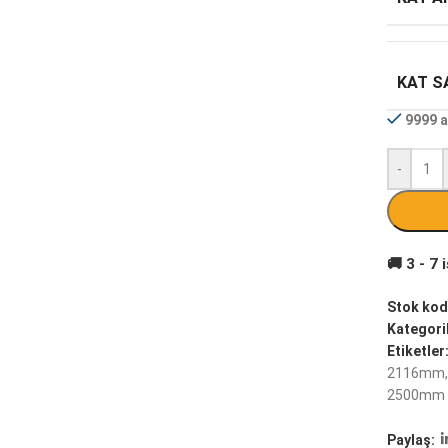
KAT SA
9999 a
-
Stok kod
Kategoril
Etiketler
2116mm
,
2500mm
Paylaş: