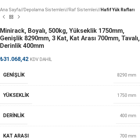
Ana Sayfa
/
Depolama Sistemleri
/
Raf Sistemleri
/
Hafif Yük Rafları
Minirack, Boyalı, 500kg, Yükseklik 1750mm,
Genişlik 8290mm, 3 Kat, Kat Arası 700mm, Tavalı,
Derinlik 400mm
₺
31.068,42
KDV DAHİL
GENIŞLIK
8290 mm
YÜKSEKLIK
1750 mm
DERINLIK
400 mm
KAT ARASI
700 mm