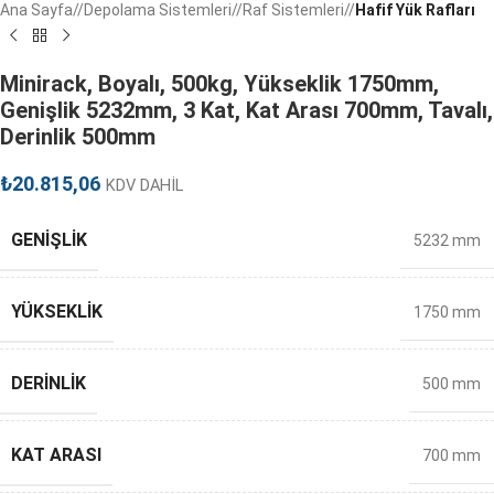
Ana Sayfa
/
Depolama Sistemleri
/
Raf Sistemleri
/
Hafif Yük Rafları
Minirack, Boyalı, 500kg, Yükseklik 1750mm,
Genişlik 5232mm, 3 Kat, Kat Arası 700mm, Tavalı,
Derinlik 500mm
₺
20.815,06
KDV DAHİL
GENIŞLIK
5232 mm
YÜKSEKLIK
1750 mm
DERINLIK
500 mm
KAT ARASI
700 mm