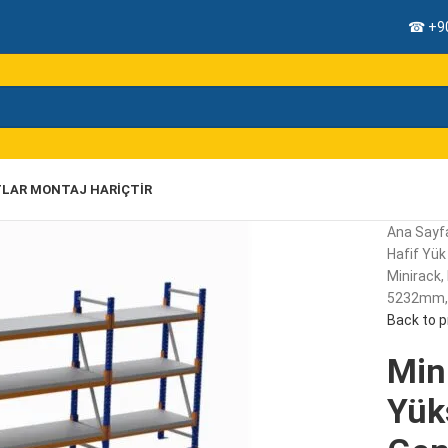
☎ +90
TLAR MONTAJ HARIÇTIR
Ana Sayf
Hafif Yük 
Minirack,
5232mm, 3
Back to 
Mini
Yük