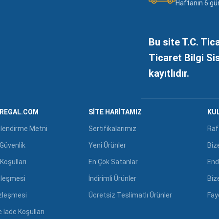
Haftanın 6 gü
Bu site T.C. Tic
Ticaret Bilgi S
kayıtlıdır.
GREGAL.COM
SITE HARITAMIZ
KUL
ilendirme Metni
Sertifikalarımız
Raf
e Güvenlik
Yeni Ürünler
Biz
Koşulları
En Çok Satanlar
End
zleşmesi
İndirimli Ürünler
Biz
özleşmesi
Ücretsiz Teslimatlı Ürünler
Fayd
 İade Koşulları