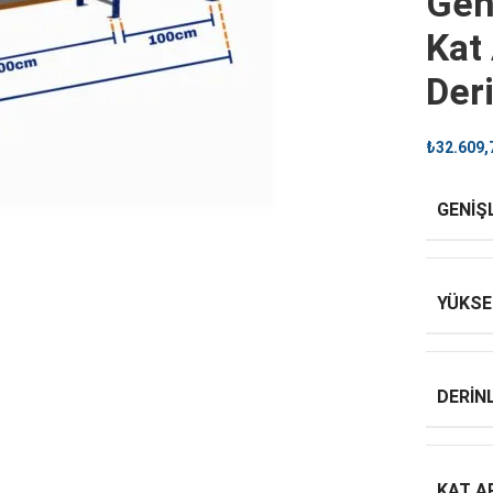
Gen
Kat
Der
₺
32.609,
GENIŞ
YÜKSE
DERINL
KAT A