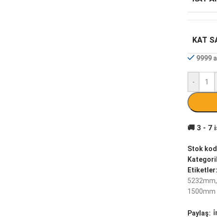
KAT SA
9999 a
-
Stok kod
Kategoril
Etiketler
5232mm
,
1500mm
Paylaş: