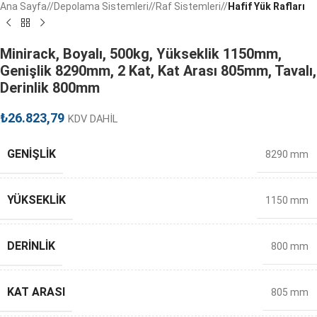
Ana Sayfa
/
Depolama Sistemleri
/
Raf Sistemleri
/
Hafif Yük Rafları
Minirack, Boyalı, 500kg, Yükseklik 1150mm,
Genişlik 8290mm, 2 Kat, Kat Arası 805mm, Tavalı,
Derinlik 800mm
₺
26.823,79
KDV DAHİL
GENIŞLIK
8290 mm
YÜKSEKLIK
1150 mm
DERINLIK
800 mm
KAT ARASI
805 mm