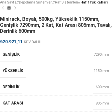
Ana Sayfa
/
Depolama Sistemleri
/
Raf Sistemleri
/
Hafif Yük Rafları
Minirack, Boyalı, 500kg, Yükseklik 1150mm,
Genişlik 7290mm, 2 Kat, Kat Arası 805mm, Tavalı,
Derinlik 600mm
₺
20.921,11
KDV DAHİL
GENIŞLIK
7290 mm
YÜKSEKLIK
1150 mm
DERINLIK
600 mm
KAT ARASI
805 mm