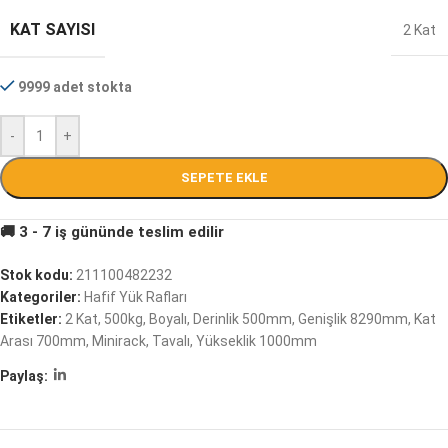
KAT SAYISI
2 Kat
9999 adet stokta
-
+
SEPETE EKLE
Stok kodu:
211100482232
Kategoriler:
Hafif Yük Rafları
Etiketler:
2 Kat
,
500kg
,
Boyalı
,
Derinlik 500mm
,
Genişlik 8290mm
,
Kat
Arası 700mm
,
Minirack
,
Tavalı
,
Yükseklik 1000mm
Paylaş: