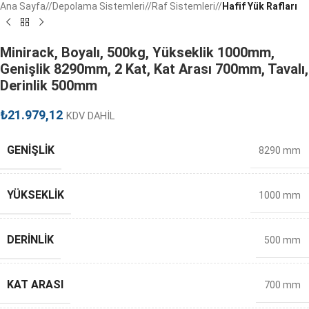
Ana Sayfa
/
Depolama Sistemleri
/
Raf Sistemleri
/
Hafif Yük Rafları
Minirack, Boyalı, 500kg, Yükseklik 1000mm,
Genişlik 8290mm, 2 Kat, Kat Arası 700mm, Tavalı,
Derinlik 500mm
₺
21.979,12
KDV DAHİL
GENIŞLIK
8290 mm
YÜKSEKLIK
1000 mm
DERINLIK
500 mm
KAT ARASI
700 mm