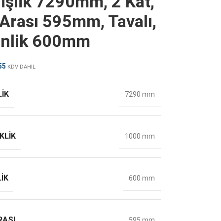
işlik 7290mm, 2 Kat,
 Arası 595mm, Tavalı,
inlik 600mm
55
KDV DAHİL
LIK
7290 mm
KLIK
1000 mm
IK
600 mm
RASI
595 mm