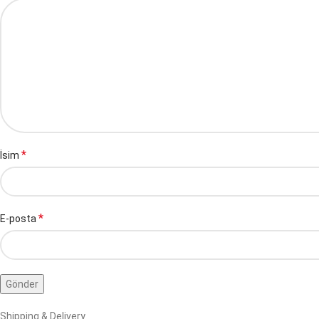
*
İsim
*
E-posta
Shipping & Delivery