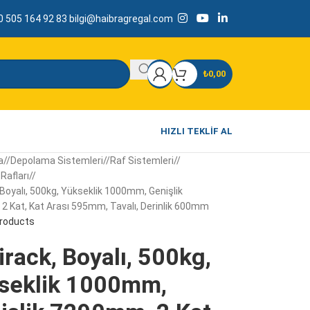
 505 164 92 83
bilgi@haibragregal.com
₺
0,00
HIZLI TEKLIF AL
a
/
Depolama Sistemleri
/
Raf Sistemleri
/
Rafları
/
 Boyalı, 500kg, Yükseklik 1000mm, Genişlik
 Kat, Kat Arası 595mm, Tavalı, Derinlik 600mm
products
rack, Boyalı, 500kg,
seklik 1000mm,