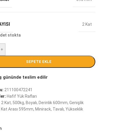
YISI
2 Kat
det stokta
+
SEPETE EKLE
u:
211100472241
er:
Hafif Yük Rafları
:
2 Kat
,
500kg
,
Boyalı
,
Derinlik 600mm
,
Genişlik
Kat Arası 595mm
,
Minirack
,
Tavalı
,
Yükseklik