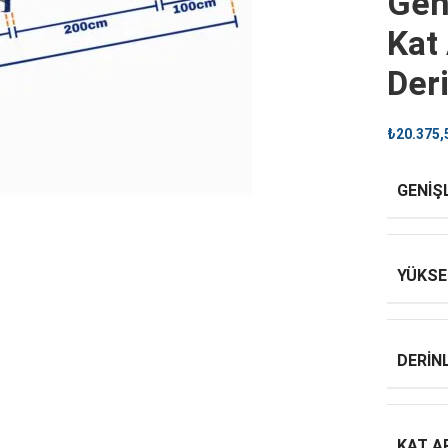
Gen
Kat
Der
₺
20.375,
GENIŞ
YÜKSE
DERINL
KAT A