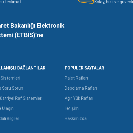
nü teslimat
Kolay, hızlı ve güven
aret Bakanlığı Elektronik
istemi (ETBİS)’ne
LANIŞLI BAĞLANTILAR
POPÜLER SAYFALAR
 Sistemleri
Palet Rafları
e Soru Sorun
Depolama Rafları
üstriyel Raf Sistemleri
Ağır Yük Rafları
e Ulaşın
İletişim
alı Bilgiler
Hakkımızda