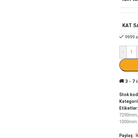
KAT SA
9999 a
-
Stok kod
Kategoril
Etiketler
7290mm
,
1000mm
Paylaş: