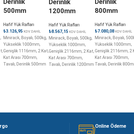
Derinlik
Derinlik
Derinlik
500mm
800mm
1200mm
Hafif Yük Rafları
Hafif Yük Rafları
Hafif Yük Rafları
₺
3.126,95
₺
7.080,08
₺
8.567,15
KDV DAHİL
KDV DAHİL
KDV DAHİL
,
Minirack, Boyalı, 500kg,
Minirack, Boyalı, 500
Minirack, Boyalı, 500kg,
Yükseklik 1000mm,
Yükseklik 1000mm,
Yükseklik 1000mm,
t,
Genişlik 1116mm, 2 Kat,
Genişlik 2116mm, 2 
Genişlik 2116mm, 2 Kat,
Kat Arası 700mm,
Kat Arası 700mm,
Kat Arası 700mm,
m
Tavalı, Derinlik 500mm
Tavalı, Derinlik 800
Tavalı, Derinlik 1200mm
argo
Online Ödeme