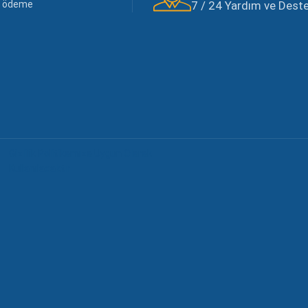
li ödeme
7 / 24 Yardım ve Destek
Gizlilik Politikamıza Uygun Olarak
Kullanılacaktır