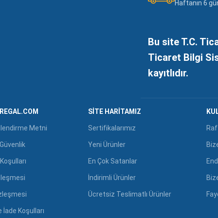
Haftanın 6 gü
Bu site T.C. Tic
Ticaret Bilgi S
kayıtlıdır.
GREGAL.COM
SITE HARITAMIZ
KUL
ilendirme Metni
Sertifikalarımız
Raf
e Güvenlik
Yeni Ürünler
Biz
Koşulları
En Çok Satanlar
End
zleşmesi
İndirimli Ürünler
Biz
özleşmesi
Ücretsiz Teslimatlı Ürünler
Fayd
 İade Koşulları