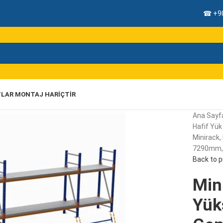
☎ +90
TLAR MONTAJ HARIÇTIR
Ana Sayf
Hafif Yük 
Minirack,
7290mm, 2
Back to 
Mini
Yük